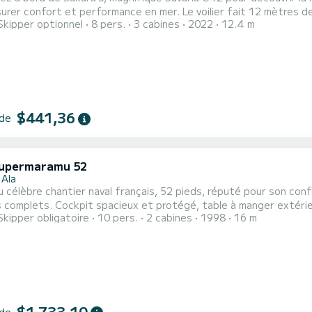
et performance en mer. Le voilier fait 12 mètres de longueur pour une puissance de 40 chevaux. Les 3
Skipper optionnel
8 pers.
3 cabines
2022
12.4 m
ent d'accueillir 8 personnes en navigation croisière. Pour votre confort, Sakura J possède 2 toilettes avec douche
$441,36
 de
upermaramu 52
 Ala
du célèbre chantier naval français, 52 pieds, réputé pour son confo
 complets. Cockpit spacieux et protégé, table à manger extérieu
Skipper obligatoire
10 pers.
2 cabines
1998
16 m
 Parfait pour : Sorties quotidiennes jusqu'à 10 invités. Croisiè
s. Équipage professionnel (skipper). Destinations : Archipel tosca
$1 733,10
 de