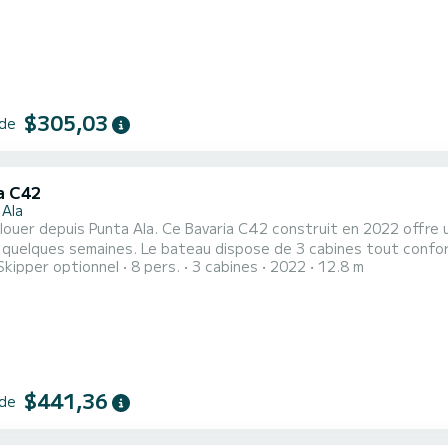
$305,03
 de
a C42
 Ala
à louer depuis Punta Ala. Ce Bavaria C42 construit en 2022 offre 
au dispose de 3 cabines tout confort et une capacité d'embarcation de 8 personnes. Avec
Skipper optionnel
8 pers.
3 cabines
2022
12.8 m
ueur totale de 13 mètres, il sera votre meilleur allié pour passer
$441,36
 de