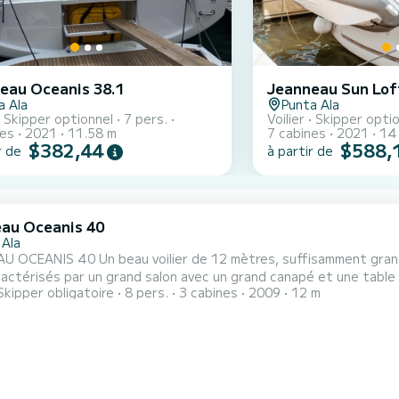
eau Oceanis 38.1
Jeanneau Sun Lof
a Ala
Punta Ala
Skipper optionnel
7 pers.
Voilier
Skipper opti
nes
2021
11.58 m
7 cabines
2021
14
$382,44
$588,
r de
à partir de
au Oceanis 40
 Ala
 OCEANIS 40 Un beau voilier de 12 mètres, suffisamment grand p
actérisés par un grand salon avec un grand canapé et une table 
Skipper obligatoire
8 pers.
3 cabines
2009
12 m
ipée, avec une plaque de cuisson au gaz, un four micro-ondes et
 et de 2 salles de bain avec toilettes électriques et douche 