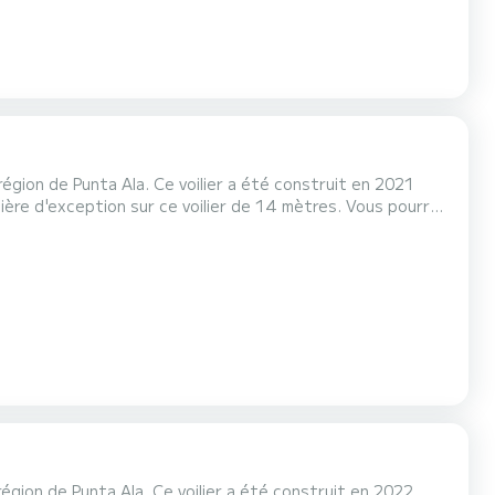
égion de Punta Ala. Ce voilier a été construit en 2021
fort, Chandra possède 1
vants : Pilote automatique, Propulseur d'étrave,...
égion de Punta Ala. Ce voilier a été construit en 2022