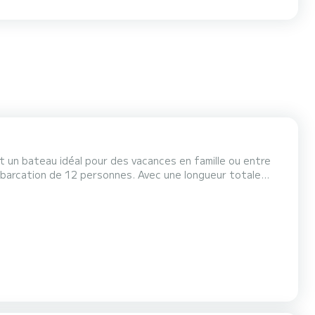
t un bateau idéal pour des vacances en famille ou entre
 pour passer des vacances extraordinaires sur l'eau dans
c douche....