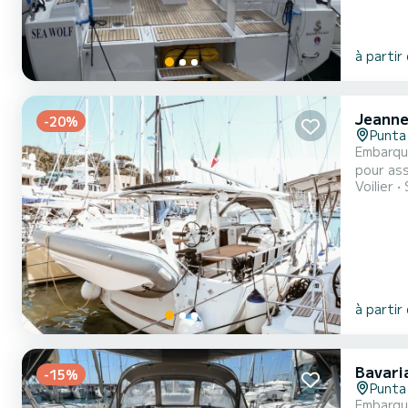
à partir
Jeanne
-20%
Punta
Embarque
pour assurer confort et
Voilier
accueillir 
à partir
Bavari
-15%
Punta
Embarque