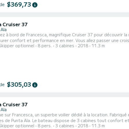
$369,73
 de
a Cruiser 37
 Ala
z à bord de Francesca, magnifique Cruiser 37 pour découvrir la r
 performance en mer. Vous allez passer une croisière d'exception sur ce voilier de 11 mètres. Vous pourrez
Skipper optionnel
8 pers.
3 cabines
2018
11.3 m
usqu'à 8 personnes en navigation et profiter de ses 3 cabines tout confort. Ce Cruiser 37 est pou
douche. Il possède notamment les équipements suivants : Pilote auto
$305,03
 de
a Cruiser 37
 Ala
e sur Francesca, un superbe voilier dédié à la location. Fabriqu
e de 3 cabines tout confort et une capacité d'embarcation de 8 personnes. Avec une
Skipper optionnel
8 pers.
3 cabines
2018
11.3 m
 totale de 11 mètres, il sera votre meilleur allié pour passer des