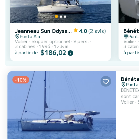
Jeanneau Sun Odyssey 42.2
4.0
(2 avis)
Bénét
Punta Ala
Punt
Voilier
Skipper optionnel
8 pers.
Voilier
3 cabines
1996
12.8 m
3 cabi
$186,02
à partir de
à parti
Bénéte
-10%
Punta
BENETEAU
sont car
Voilier
très équ
doubles
PLUS,...