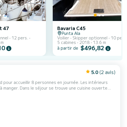
t 47
Bavaria C45
Punta Ala
onnel
12 pers.
Voilier
Skipper optionnel
10 pers
 m
5 cabines
2018
13.6 m
10
$496,82
à partir de
5.0
(2 avis)
our accueillir 8 personnes en journée. Les intérieurs
à manger. Dans le séjour se trouve une cuisine ouverte
 un réfrigérateur. Le bateau est équipé de 3 cabines
dont une séparée. POUR LES SÉJOURS D'UNE SEMAINE OU