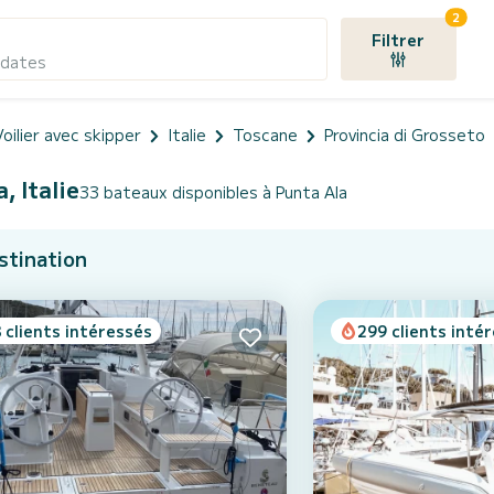
2
Filtrer
 dates
oilier avec skipper
Italie
Toscane
Provincia di Grosseto
, Italie
33 bateaux disponibles à Punta Ala
stination
 clients intéressés
299 clients inté