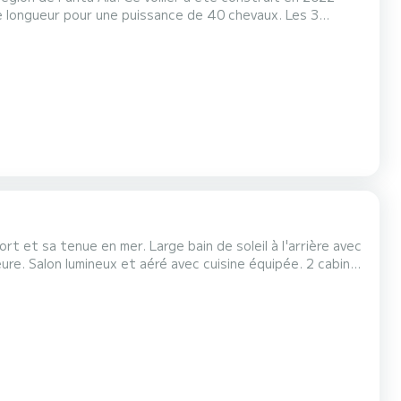
Il possède notamment les équipements suivants : Pilote automatique, Propulseur d'étrave, Plateforme de bain . Po...
rt et sa tenue en mer. Large bain de soleil à l'arrière avec
re. Salon lumineux et aéré avec cuisine équipée. 2 cabines
res de plusieurs jours avec hébergement pour un maximum de
n, Corse, Sardaigne. Expérien...