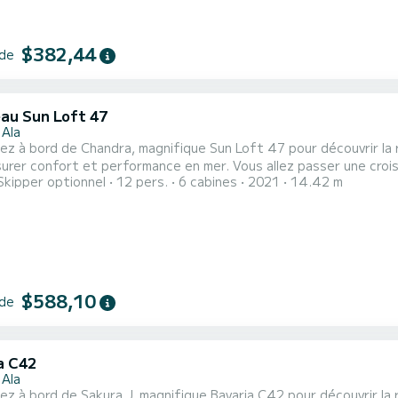
$382,44
 de
au Sun Loft 47
 Ala
z à bord de Chandra, magnifique Sun Loft 47 pour découvrir la r
 performance en mer. Vous allez passer une croisière d'exception sur ce voilier de 14 mètres. Vous pourrez
Skipper optionnel
12 pers.
6 cabines
2021
14.42 m
jusqu'à 12 personnes en navigation et profiter de ses 6 cabines tout confort. Pour votre con
toilette avec douche Il possède notamment les équipements sui
$588,10
 de
a C42
 Ala
z à bord de Sakura J, magnifique Bavaria C42 pour découvrir la r