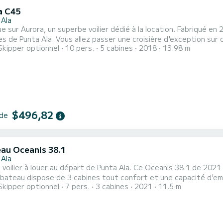
a C45
 Ala
e sur Aurora, un superbe voilier dédié à la location. Fabriqué e
e croisière d'exception sur ce voilier de 14 mètres. Vous pourrez accueillir jusqu'à 10
Skipper optionnel
10 pers.
5 cabines
2018
13.98 m
avigation et profiter de ses 5 cabines tout confort. Ce Bavaria C45 est pourvu de 1 toilette avec douche. Il
notamment les équipements suivants : Pilote automatique, Propu
$496,82
 de
au Oceanis 38.1
 Ala
voilier à louer au départ de Punta Ala. Ce Oceanis 38.1 de 2021
Skipper optionnel
7 pers.
3 cabines
2021
11.5 m
t une puissance de 58 chevaux, il sera votre meilleur allié pour 