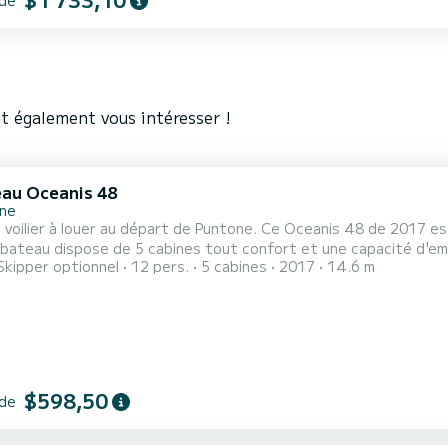
t également vous intéresser !
au Oceanis 48
ne
voilier à louer au départ de Puntone. Ce Oceanis 48 de 2017 es
Skipper optionnel
12 pers.
5 cabines
2017
14.6 m
tres et une puissance de 80 chevaux, il sera votre meilleur allié
les environs de Puntone Ce Oceanis 48 est pourvu de 3 toilettes ave
$598,50
 de