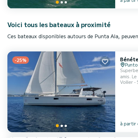
Voici tous les bateaux à proximité
Ces bateaux disponibles autours de Punta Ala, peuven
Bénéte
-25%
Punto
Superbe 
amis. Le bateau dispose de 5 cabines tout confort et une capacité d'embarcation de 12 personnes. Avec une longueur totale
Voilier
de 15 mè
à partir