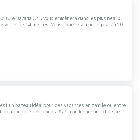
n 2018, le Bavaria C45 vous emmènera dans les plus beaux
lseur d'étrave, TV, Haut-parleurs exté...
 est un bateau idéal pour des vacances en famille ou entre
passer des vacances extraordinaires sur l'eau dans les
environs de Punta Ala Pour votre confort, Sea Wolf possède 1 toilette avec douche Il possède notamment les é...