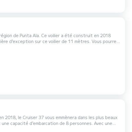
égion de Punta Ala. Ce voilier a été construit en 2018
rvu de 1 toilette avec
matique, Propulseur d'étrave, Haut-pa...
é en 2018, le Cruiser 37 vous emmènera dans les plus beaux
 vacances extraordinaires sur l'eau dans les environs