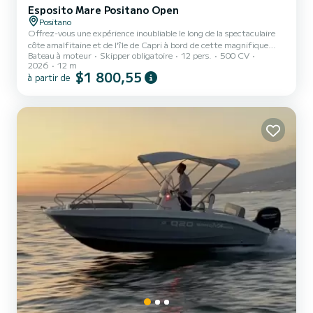
Esposito Mare Positano Open
Positano
Offrez-vous une expérience inoubliable le long de la spectaculaire
côte amalfitaine et de l'île de Capri à bord de cette magnifique
Bateau à moteur
Skipper obligatoire
12 pers.
500 CV
nouvelle version luxueuse du classique Gozzo Sorrentino. Un
2026
12 m
bateau qui allie le charme intemporel de la tradition nautique
$1 800,55
à partir de
italienne aux solutions de confort et de performance les plus
modernes, offrant le moyen parfait de découvrir certaines des
destinations les plus fascinantes de la Méditerranée. Conçu pour
garantir une détente maximale, ce bateau est idéal pour...