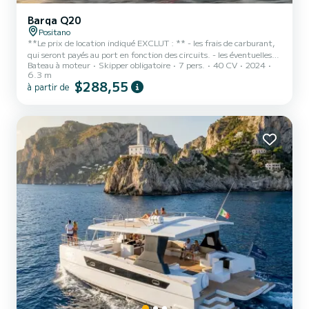
Barqa Q20
Positano
**Le prix de location indiqué EXCLUT : ** - les frais de carburant,
qui seront payés au port en fonction des circuits. - les éventuelles
Bateau à moteur
Skipper obligatoire
7 pers.
40 CV
2024
taxes de port ou de débarquement Approximativement, les coûts
6.3 m
de carburant sont les suivants : - Tour Capri 140 € - Tour Amalfi
$288,55
à partir de
130 € Les circuits comprennent nourriture, collations, serviettes
et masques de plongée. Louez ce magnifique Q20, idéal pour les
familles et les couples qui souhaitent visiter la côte amalfitaine et
Capri sous le signe de la d...