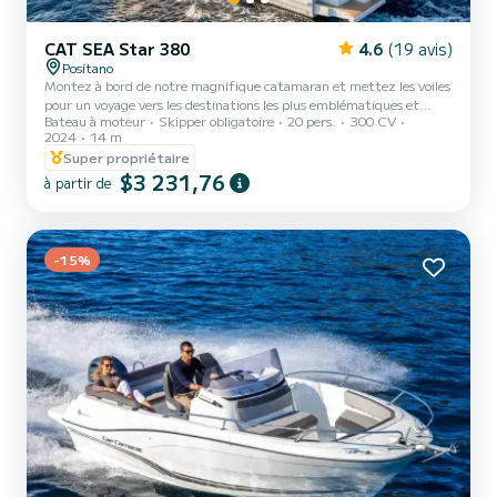
CAT SEA Star 380
4.6
(19 avis)
Positano
Montez à bord de notre magnifique catamaran et mettez les voiles
pour un voyage vers les destinations les plus emblématiques et
Bateau à moteur
Skipper obligatoire
20 pers.
300 CV
époustouflantes le long de la côte amalfitaine et de Capri. Parfait
2024
14 m
pour les familles ou les amis, c'est mieux de venir en grands
Super propriétaire
groupes, ce yacht est votre billet pour une journée de détente et
$3 231,76
d'aventure. Son design spacieux, ses équipements luxueux et son
à partir de
service impeccable garantissent que chaque moment à bord est
inoubliable. Glissez sans effort vers des destinati...
-15%