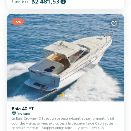
$2 481,53
à partir de
la côte amalfitaine. Idéal pour des visites privées d'une journée
entière, il peut accueillir confortablement jusqu'à 12 personnes en
plus du capitaine. L'Italyure dispose d'une cabine privée avec un lit
et une salle de bains complets,...
-5%
Baia 40 FT
Positano
Le Baia Crowne 40 ft est un bateau élégant et performant, idéal
pour des visites privées exclusives à la découverte de Capri et de la
Bateau à moteur
Skipper obligatoire
12 pers.
850 CV
côte amalfitaine. Spacieux et confortable, il peut accueillir jusqu'à