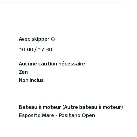
al • Système audio Hi-Fi professionnel avec
xion Bluetooth • Ports USB pour charger les
ements de sécurité • Embarquement et débarquement
de commodité • Équipage professionnel avec
mplète, y compris la couverture météo avec
pour intempéries. Contactez-moi pour plus
Avec skipper
personnalisée en fonction de votre itinéraire de
10:00 / 17:30
Aucune caution nécessaire
Zen
Non inclus
Bateau à moteur (Autre bateau à moteur)
Esposito Mare - Positano Open