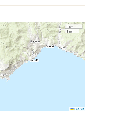
2 km
1 mi
Leaflet