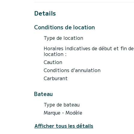
Serviettes de plage pour un confort maxim
amplificateur, caisson de basses et conne
Details
appareils • Gilets de sauvetage et équip
depuis des quais privés pour un maximum 
Conditions de location
hôtesse ou steward à bord • Assurance co
remboursement total en cas d'annulation 
Type de location
d'informations ou pour recevoir une offre 
Horaires indicatives de début et fin de
location :
Caution
Conditions d'annulation
Carburant
Bateau
Type de bateau
Marque - Modèle
Afficher tous les détails