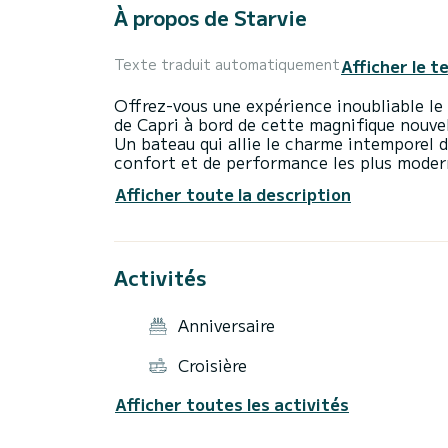
À propos de Starvie
Afficher le t
Texte traduit automatiquement
Offrez-vous une expérience inoubliable le l
de Capri à bord de cette magnifique nouve
Un bateau qui allie le charme intemporel d
confort et de performance les plus modern
certaines des destinations les plus fasci
Afficher toute la description
détente maximale, ce bateau est idéal pou
entre amis. Vous pourrez vous détendre au 
simplement admirer les vues à couper le so
et des villages de pêche pittoresques. Vou
Activités
charmantes et des criques cachées, avec la
et profiter pleinement de la beauté de la 
jusqu'à 12 passagers plus 2 membres d'équ
Anniversaire
privée et soignée dans les moindres détail
l'arrière, parfaites pour se détendre et pr
Croisière
avec canapé et table, idéale pour déjeune
modernes conçus pour rendre chaque mome
Afficher toutes les activités
l'équilibre parfait entre détente, aventure
amalfitaine et de Capri à bord de ce Gozzo
gratuit avec eau, boissons non alcoolisée