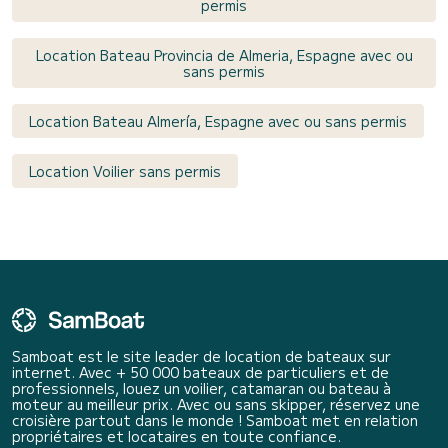
permis
Location Bateau Provincia de Almeria, Espagne avec ou
sans permis
Location Bateau Almería, Espagne avec ou sans permis
Location Voilier sans permis
Samboat est le site leader de location de bateaux sur
internet. Avec + 50 000 bateaux de particuliers et de
professionnels, louez un voilier, catamaran ou bateau à
moteur au meilleur prix. Avec ou sans skipper, réservez une
croisière partout dans le monde ! Samboat met en relation
propriétaires et locataires en toute confiance.