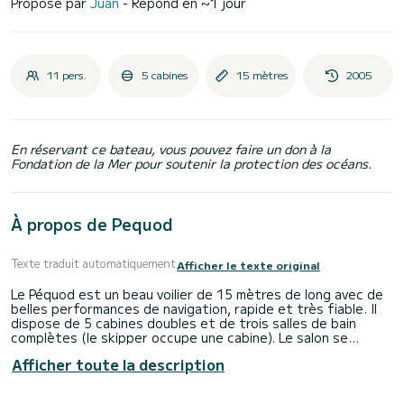
Proposé par
Juan
- Répond en ~1 jour
11 pers.
5 cabines
15 mètres
2005
En réservant ce bateau, vous pouvez faire un don à la
Fondation de la Mer pour soutenir la protection des océans.
À propos de Pequod
Texte traduit automatiquement
Afficher le texte original
Le Péquod est un beau voilier de 15 mètres de long avec de
belles performances de navigation, rapide et très fiable. Il
dispose de 5 cabines doubles et de trois salles de bain
complètes (le skipper occupe une cabine). Le salon se
transforme en lit, offrant une plus grande capacité de
Afficher toute la description
dormir la nuit.
Cet impressionnant voilier est équipé de tout le confort. À