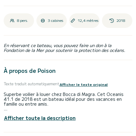
8 pers.
3 cabines
12,4 mètres
2018
En réservant ce bateau, vous pouvez faire un don à la
Fondation de la Mer pour soutenir la protection des océans.
À propos de Poison
Texte traduit automatiquement
Afficher le texte original
Superbe voilier à louer chez Bocca di Magra. Cet Oceanis
41.1 de 2018 est un bateau idéal pour des vacances en
famille ou entre amis.
Le bateau dispose de 3 cabines confortables et d'une
Afficher toute la description
capacité de bateau de 8 personnes. . D'une longueur totale
de 12 mètres, il sera votre meilleur allié pour passer des
vacances extraordinaires sur l'eau dans les environs de
Bocca di Magra