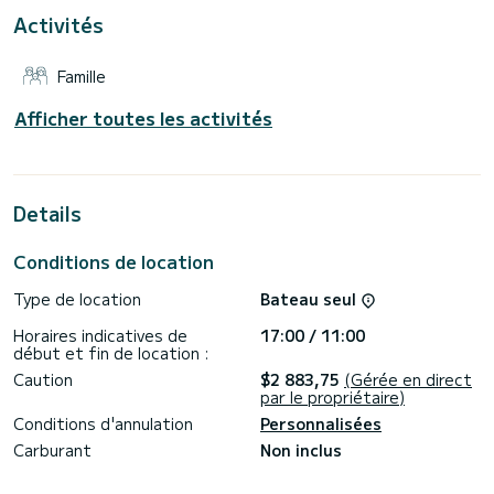
Activités
Cet Oceanis 41.1 il est équipé de 2 salles de bains avec
douche.
Famille
Ce bateau est équipé d'une grand-voile sur enrouleur et
d'un génois sur enrouleur. Il dispose des équipements
suivants : Pilote automatique, Propulseur d'étrave, Douche
Afficher toutes les activités
de poupe.
Pour toute demande d'information ou de réservation, cliquez
sur sur le bouton "demander un devis", un expert SamBoat
Details
Conditions de location
Type de location
Bateau seul
Horaires indicatives de
17:00 / 11:00
début et fin de location :
Caution
$2 883,75
(Gérée en direct
par le propriétaire)
Conditions d'annulation
Personnalisées
Carburant
Non inclus