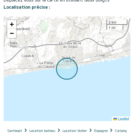
Localisation précise :
2 km
+
1 mi
−
Leaflet
Samboat
Location bateau
Location Voilier
Espagne
Catalogne