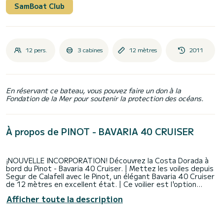
SamBoat Club
12 pers.
3 cabines
12 mètres
2011
En réservant ce bateau, vous pouvez faire un don à la
Fondation de la Mer pour soutenir la protection des océans.
À propos de PINOT - BAVARIA 40 CRUISER
¡NOUVELLE INCORPORATION! Découvrez la Costa Dorada à
bord du Pinot - Bavaria 40 Cruiser. | Mettez les voiles depuis
Segur de Calafell avec le Pinot, un élégant Bavaria 40 Cruiser
de 12 mètres en excellent état. | Ce voilier est l'option
idéale pour profiter de la mer avec confort, sécurité et
Afficher toute la description
style. Avec une capacité pouvant aller jusqu'à 12 personnes,
le Pinot allie espace, performance et confort. | À bord, vous
trouverez 3 cabines doubles, 2 salles de bains complètes,