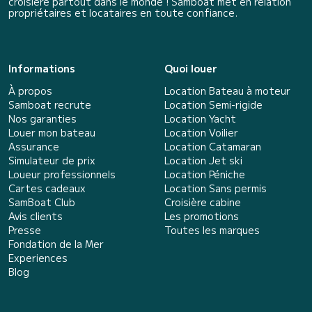
croisière partout dans le monde ! Samboat met en relation
propriétaires et locataires en toute confiance.
Informations
Quoi louer
À propos
Location Bateau à moteur
Samboat recrute
Location Semi-rigide
Nos garanties
Location Yacht
Louer mon bateau
Location Voilier
Assurance
Location Catamaran
Simulateur de prix
Location Jet ski
Loueur professionnels
Location Péniche
Cartes cadeaux
Location Sans permis
SamBoat Club
Croisière cabine
Avis clients
Les promotions
Presse
Toutes les marques
Fondation de la Mer
Experiences
Blog