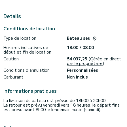
de 13 mètres, il sera votre meilleur allié pour passer des
vacances extraordinaires sur l'eau près de Capo d'Orlando
Details
Ce Sun Odyssey 440 b> est équipé de 2 salles de bains
avec douche.
Conditions de location
Ce bateau est équipé d'une grand-voile entièrement lattée
et d'un génois sur enrouleur. Il dispose des équipements
Type de location
Bateau seul
suivants : Pilote automatique, Moteur hors-bord, Propulseur
d'étrave.
Horaires indicatives de
18:00 / 08:00
début et fin de location :
Pour toute demande d'information ou de réservation, cliquez
sur sur le bouton "demander un devis", un expert SamBoat
Caution
$4 037,25
(Gérée en direct
par le propriétaire)
Conditions d'annulation
Personnalisées
Carburant
Non inclus
Informations pratiques
La livraison du bateau est prévue de 18h00 à 20h00.
Le retour est prévu vendredi vers 18 heures. le départ final
est prévu avant 8h00 le lendemain matin (samedi).