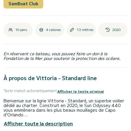
SamBoat Club
10 pers.
4 cabines
13 mètres
2020
En réservant ce bateau, vous pouvez faire un don à la
Fondation de la Mer pour soutenir la protection des océans.
À propos de Vittoria - Standard line
Texte traduit automatiquement
Afficher le texte original
Bienvenue sur la ligne Vittoria - Standard, un superbe voilier
dédié au charter. Construit en 2020, le Sun Odyssey 440
vous emmènera dans les plus beaux mouillages de Capo
d'Orlando.
Afficher toute la description
Le Le bateau dispose de 4 cabines confortables et d'une
capacité de bateau de 8 personnes. D'une longueur totale