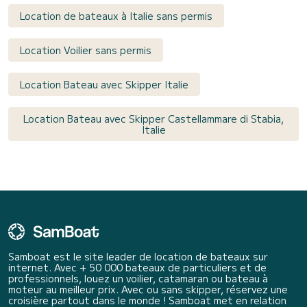
Location de bateaux à Italie sans permis
Location Voilier sans permis
Location Bateau avec Skipper Italie
Location Bateau avec Skipper Castellammare di Stabia,
Italie
Samboat est le site leader de location de bateaux sur
internet. Avec + 50 000 bateaux de particuliers et de
professionnels, louez un voilier, catamaran ou bateau à
moteur au meilleur prix. Avec ou sans skipper, réservez une
croisière partout dans le monde ! Samboat met en relation