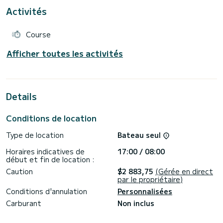
Activités
Ce bateau est équipé d'un grand-voile entièrement lattée
et génois sur enrouleur. Il dispose des équipements suivants
: Pilote automatique, Propulseur d'étrave, Haut-parleurs.
Course
Nous vous invitons à nous adresser une demande
Afficher toutes les activités
Details
Conditions de location
Type de location
Bateau seul
Horaires indicatives de
17:00 / 08:00
début et fin de location :
Caution
$2 883,75
(Gérée en direct
par le propriétaire)
Conditions d'annulation
Personnalisées
Carburant
Non inclus