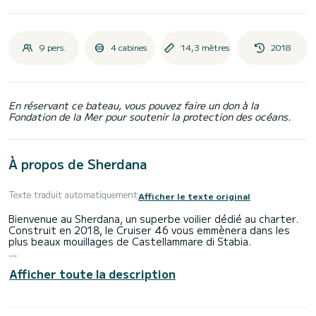
9 pers.
4 cabines
14,3 mètres
2018
En réservant ce bateau, vous pouvez faire un don à la
Fondation de la Mer pour soutenir la protection des océans.
À propos de Sherdana
Texte traduit automatiquement
Afficher le texte original
Bienvenue au Sherdana, un superbe voilier dédié au charter.
Construit en 2018, le Cruiser 46 vous emmènera dans les
plus beaux mouillages de Castellammare di Stabia.
Vous vivrez une croisière exceptionnelle sur ce voilier de 14
Afficher toute la description
mètres. Vous pourrez accueillir jusqu'à 9 personnes et
profiter de ses 4 cabines tout confort.
Ce Cruiser 46 est équipé de 3 salles de bain avec douche.