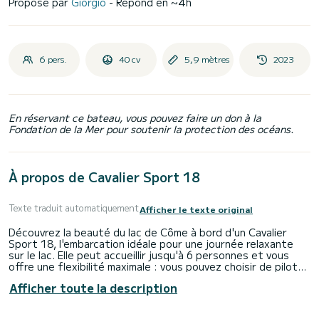
Proposé par
Giorgio
- Répond en ~4h
6 pers.
40 cv
5,9 mètres
2023
En réservant ce bateau, vous pouvez faire un don à la
Fondation de la Mer pour soutenir la protection des océans.
À propos de Cavalier Sport 18
Texte traduit automatiquement
Afficher le texte original
Découvrez la beauté du lac de Côme à bord d'un Cavalier
Sport 18, l'embarcation idéale pour une journée relaxante
sur le lac. Elle peut accueillir jusqu'à 6 personnes et vous
offre une flexibilité maximale : vous pouvez choisir de piloter
le bateau vous-même ou de vous détendre en laissant le
Afficher toute la description
contrôle à un skipper professionnel.
Équipé d'un moteur fiable de 40 CV, le Cavalier Sport 18 est