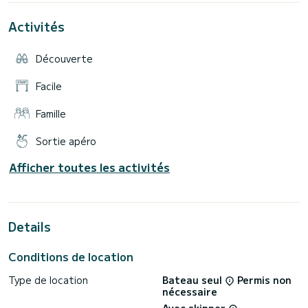
confortable, facile à manœuvrer et parfait pour explorer le
lac à votre rythme, que vous ayez de l'expérience ou que ce
Activités
soit votre première fois en bateau.
Naviguez devant certains des endroits les plus
Découverte
emblématiques du lac de Côme, dont la villa de George
Clooney, Villa d'Este, Villa Fontanelle, Torno, Villa
Troubetzkoy et de nombreuses autres splendides villas et
Facile
pittoresques villages donnant sur le lac.
Famille
Profitez des vastes espaces à bord, du bain de soleil et du
confortable auvent tout en admirant les magnifiques
paysages du lac de Côme. Apportez des collations, des
Sortie apéro
boissons et votre musique préférée pour vivre une
expérience inoubliable avec vos amis et votre famille sur l'un
Afficher toutes les activités
des lacs les plus fascinants d'Italie.
Le carburant n'est pas inclus dans le prix de la location.
Le coût du carburant est de 50 € par heure.
Details
Exemples :
Conditions de location
- 1 heure → 50 €
- 2 heures → 100 €
- 3 heures → 150 €
Type de location
Bateau seul
Permis non
- 4 heures → 200 €
nécessaire
- 5 heures → 250 €