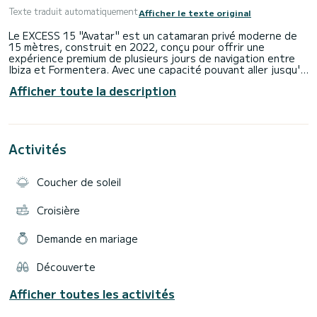
Texte traduit automatiquement
Afficher le texte original
Le EXCESS 15 "Avatar" est un catamaran privé moderne de
15 mètres, construit en 2022, conçu pour offrir une
expérience premium de plusieurs jours de navigation entre
Ibiza et Formentera. Avec une capacité pouvant aller jusqu'à
10 invités, 5 cabines spacieuses pour les invités et 2
Afficher toute la description
cabines indépendantes pour l'équipage, il allie espace,
intimité et confort pour profiter de la Méditerranée en
toute liberté.
Pensé pour les familles, les groupes d'amis ou les couples à la
recherche de vacances différentes, Avatar permet de
Activités
découvrir Ibiza et Formentera depuis la mer, en mouillant
dans des criques aux eaux cristallines, en profitant de
longues journées de navigation et en vivant chaque jour à un
Coucher de soleil
rythme entièrement personnalisé.
Services Premium Inclus
Croisière
Tous nos charters privés comprennent un service
Demande en mariage
professionnel conçu pour que vous puissiez profiter de
l'expérience sans vous soucier de rien. Pendant que vous
vous détendez et découvrez Ibiza et Formentera, notre
Découverte
équipage se charge de la navigation, de l'assistance à bord
et du bon déroulement de chaque journée.
Afficher toutes les activités
Le service inclut: