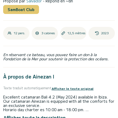
Proposé par
Salvador
- Répond en ~8h
SamBoat Club
12 pers.
3 cabines
12,5 mètres
2023
En réservant ce bateau, vous pouvez faire un don à la
Fondation de la Mer pour soutenir la protection des océans.
À propos de Ainezan I
Texte traduit automatiquement
Afficher le texte original
Excellent catamaran Bali 4.2 (May 2024) available in Ibiza.
Our catamaran Ainezan is equipped with all the comforts for
an exclusive service.
Horario day charter es 10:00 am - 18:00 pm.
If renting for several days, Check in time: 17:00, Check Out
Afficher toute la description
9:00 (Early check in 14:00 - 300 euros per rental)