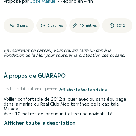
Proposé par
Jose Manuel
- Répond en ~4h
5 pers.
2 cabines
10 mètres
2012
En réservant ce bateau, vous pouvez faire un don à la
Fondation de la Mer pour soutenir la protection des océans.
À propos de GUARAPO
Texte traduit automatiquement
Afficher le texte original
Voilier confortable de 2012 à louer avec ou sans équipage
dans la marina du Real Club Mediterráneo de la capitale
Malaga.
Avec 10 mètres de longueur, il offre une navigabilité
confortable et calme. Idéal pour naviguer en famille ou entre
Afficher toute la description
amis et explorer la Costa del Sol sous un autre angle.
Son intérieur, avec 2 cabines et 1 salle de bain, offre une
grande habitabilité pour 6 personnes. Il dispose d'une