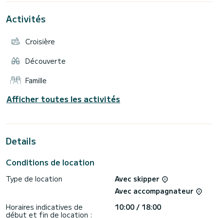
cuisine avec four, réfrigérateur, télévision et système audio.
Activités
A l'extérieur, il dispose d'un solarium à l'avant et d'une
grande baignoire avec une table pour se détendre.
Équipement de navigation très complet : pilote
Croisière
automatique, traceur GPS, radar et sondeur.
Il dispose également d'un bateau auxiliaire avec un moteur
Découverte
Famille
Afficher toutes les activités
Details
Conditions de location
Type de location
Avec skipper
Avec accompagnateur
Horaires indicatives de
10:00 / 18:00
début et fin de location :