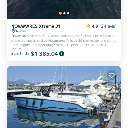
NOVAMARES Xtreme 31
4.9
(24 avis)
Naples
Novamares Xtreme 31 Vitesse, plaisir et confort sont les éléments
d'une journée à bord de Novamares Près de 10 mètres de long sur 4
Semi-rigide
Skipper obligatoire
12 pers.
500 CV
2023
mètres de large, il offre de l'espace aux invités qui pourront profiter
9.5 m
du plein soleil, sur la proue très confortable, et se détendre, dans le
$1 385,04
à partir de
grand cockpit arrière. Vestiaire, douche et toilettes sont inclus
dans le compartiment cabine, au centre du bateau, pour permettre
un plus grand confort pendant la journée en mer. Le bon choix pour
prendre la mer et plonger...