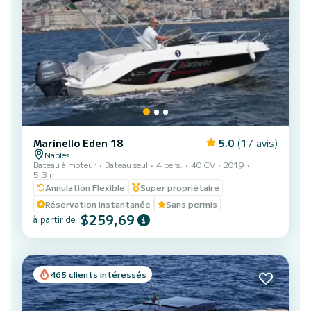
Marinello Eden 18
5.0
(17 avis)
Naples
Bateau à moteur
Bateau seul
4 pers.
40 CV
2019
5.3 m
Annulation Flexible
Super propriétaire
Réservation instantanée
Sans permis
$259,69
à partir de
465 clients intéressés