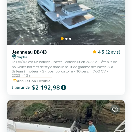
Jeanneau DB/43
4.5
(2 avis)
Naples
Le DB/43 est un nouveau bateau construit en 2023 qui établit de
nouvelles normes de style dans le haut de gamme des bateaux à
Bateau à moteur
Skipper obligatoire
10 pers.
760 CV
moteur walkaround XL, permettant aux clients de vivre la journée
2023
13 m
sur l'eau avec un maximum de confort en termes d'espace, de
Annulation Flexible
solutions intelligentes et de puissance. Atteindre les destinations
$2 192,98
les plus recherchées du golfe de Naples pour une excursion d'une
à partir de
journée n'a jamais été aussi confortable : Capri, Positano, Ischia,
Procida, Sorrento, Nerano, Li Galli ne sont que...