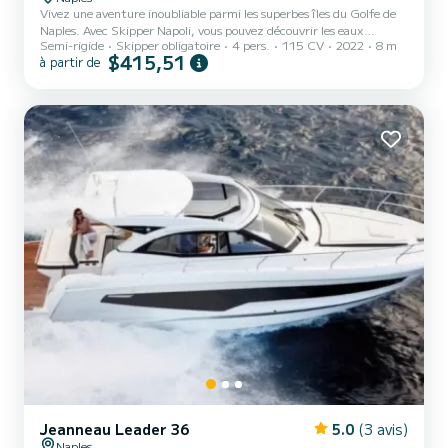
Vivez une aventure inoubliable parmi les superbes îles du Golfe de
Naples. Avec Skipper Napoli, vous pouvez découvrir les eaux
Semi-rigide
Skipper obligatoire
4 pers.
115 CV
2022
8 m
cristallines de Capri, les merveilles thermales d'Ischia et
$415,51
à partir de
l'authenticité intemporelle de Procida.
Jeanneau Leader 36
5.0
(3 avis)
Naples