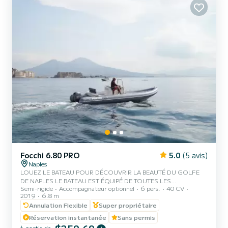
Focchi 6.80 PRO
5.0
(5 avis)
Naples
LOUEZ LE BATEAU POUR DÉCOUVRIR LA BEAUTÉ DU GOLFE
DE NAPLES LE BATEAU EST ÉQUIPÉ DE TOUTES LES
Semi-rigide
Accompagnateur optionnel
6 pers.
40 CV
OPTIONNELS POUR PASSER UNE MERVEILLEUSE JOURNÉE À
2019
6.8 m
LA MER AU NOM DU PLAISIR ET DE LA DÉTENTE, ET NOUS
Annulation Flexible
Super propriétaire
VOUS OFFRONS LES BOISSONS NÉCESSAIRES POUR FAIRE
FACE À LA CHALEUR DE LE BATEAU ÉTÉ LE BATEAU EST SITUÉ
Réservation instantanée
Sans permis
DANS LE PORT DE NAPLES MERGELLINA (PORTO