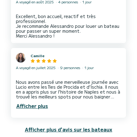
Lucio nous a emmenés dans une baie magnifique
A voyagé en août 2025
4 personnes
1 jour
où nous avons pu nous baigner et profiter
pleinement de cette journée hors du temps.
Excellent, bon accueil, reactif et très
Nous avons également eu la chance de célébrer
professionnel.
notre événement en toute intimité, dans un
Je recommande Alessandro pour louer un bateau
cadre idyllique.
pour passer un super moment.
Nous recommandons Lucio sans hésitation pour la
qualité de son service et sa bienveillance. Une
Camille
A voyagé en juillet 2025
9 personnes
1 jour
Nous avons passé une merveilleuse journée avec
Lucio entre les îles de Procida et d’Ischia. Il nous
en a appris plus sur l’histoire de Naples et nous à
trouvé les meilleurs spots pour nous baigner
dans des eaux turquoise. Il a ete un membre a
Afficher plus
part entière de notre groupe, venu pour célébrer
une amie très chère pour le week-end. Nous
recommandons à 110%. Le bateau est très
agréable avec des matelas et des paddle boards
pour farniente. Lucio a très bien supporté les
Afficher plus d'avis sur les bateaux
playlists d’Italo Disco mises en boucle toute la
journée. Un très bon camarade pour une journée