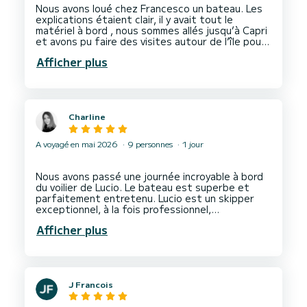
Nous avons loué chez Francesco un bateau. Les
explications étaient clair, il y avait tout le
matériel à bord , nous sommes allés jusqu’à Capri
et avons pu faire des visites autour de l’île pour
le retour, ils étaient là pour nous aider à faire le
Afficher plus
plein d’essence. Super journée au top. Merci.
Charline
A voyagé en mai 2026
9 personnes
1 jour
Nous avons passé une journée incroyable à bord
du voilier de Lucio. Le bateau est superbe et
parfaitement entretenu. Lucio est un skipper
exceptionnel, à la fois professionnel,
attentionné et très agréable.
Afficher plus
Nous avons été accueillis avec beaucoup de
gentillesse, accompagnée de petites attentions
très appréciées. Tout était pensé pour notre
confort : paddle à disposition, transats installés
J Francois
sur le voilier… chaque détail faisait la différence.