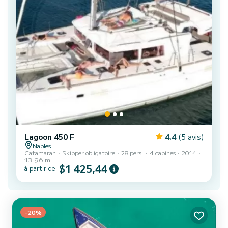
Lagoon 450 F
4.4
(5 avis)
Naples
Catamaran
Skipper obligatoire
28 pers.
4 cabines
2014
13.96 m
$1 425,44
à partir de
-20%