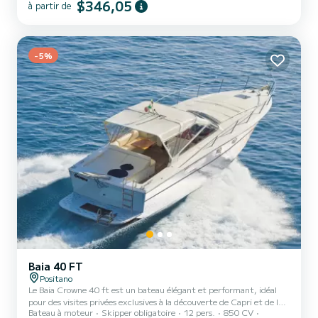
$346,05
VIETRI sul Mare - CETARA - MAIORI - MINORI - ATRANI - AMALFI
à partir de
- CONCA DEI MARINI - PRAIANO - POSITANO. *** Nous tenons à
préciser que le coût du SKIPPER doit être payé au port!...
-5%
Baia 40 FT
Positano
Le Baia Crowne 40 ft est un bateau élégant et performant, idéal
pour des visites privées exclusives à la découverte de Capri et de la
Bateau à moteur
Skipper obligatoire
12 pers.
850 CV
côte amalfitaine. Spacieux et confortable, il peut accueillir jusqu'à