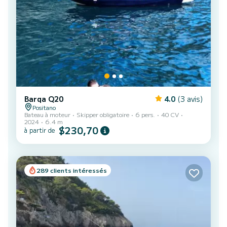
Barqa Q20
4.0
(3 avis)
Positano
Bateau à moteur
Skipper obligatoire
6 pers.
40 CV
2024
6.4 m
$230,70
à partir de
289 clients intéressés