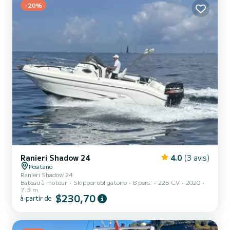
-20%
Ranieri Shadow 24
4.0
(3 avis)
Positano
Ranieri Shadow 24
Bateau à moteur
Skipper obligatoire
8 pers.
225 CV
2020
7.3 m
$230,70
à partir de