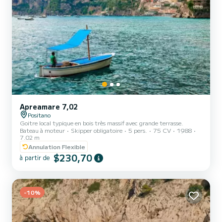
Apreamare 7,02
Positano
Goitre local typique en bois très massif avec grande terrasse.
Bateau à moteur
Skipper obligatoire
5 pers.
75 CV
1988
7.02 m
Annulation Flexible
$230,70
à partir de
-10%