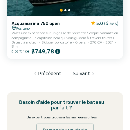
Acquamarina 750 open
5.0
(6 avis)
Positano
Vivez une expérience sur un gozzo de Sorrente à coque planante en
compagnie d'un capitaine local qui vous guidera à travers toutes les
Bateau à moteur
Skipper obligatoire
6 pers.
270 CV
2021
beautés de la côte amalfitaine.
8 m
$749,78
à partir de
‹
Précédent
Suivant
›
Besoin d'aide pour trouver le bateau
parfait ?
Un expert vous trouvera les meilleures offres
Demander un devis