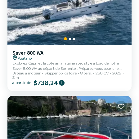
Saver 800 WA
Positano
Explorez Capri et la côte amalfitaine avec style à bord de notre
Saver 8.00 WA au départ de Sorrente ! Préparez-vous pour une
Bateau à moteur
Skipper obligatoire
8 pers.
250 CV
2025
aventure inoubliable au cœur de la Méditerranée ! Départ de
8 m
Sorrente sur notre élégant et spacieux Saver 8.00 WA,
$738,24
à partir de
accompagné d'un skipper professionnel qui vous guidera à travers
les merveilles du golfe de Naples et de la côte amalfitaine.
Détendez-vous, amusez-vous et profitez de vues à couper le
souffle - tout est inclus ! Choisissez votre tour parfait : • Capri
Dream T...