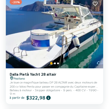
-20%
Dalla Pietà Yacht 28 altair
Positano
Je loue ce magnifique bateau DP 28 ALTAIR avec deux moteurs de
200 cv Volvo Penta pour passer en compagnie du Capitaine expert
Bateau à moteur
Skipper obligatoire
9 pers.
400 CV
1990
des journées inoubliables dans les plus beaux endroits du monde
9 m
comme Capri/Ischia et la Côte Amalfitaine. Le bateau est un
$322,98
à partir de
confortable cabine avec cabine pour 9 personnes et 5 couchages,
cuisine, salle de bain, réfrigérateur, télévision, table intérieure et
extérieure, grand bain de soleil à l'avant et sièges confortables à