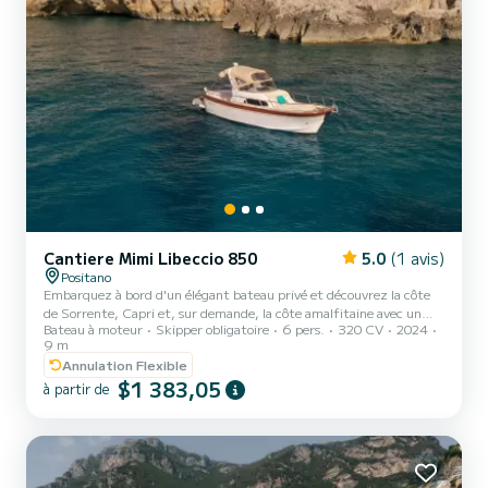
Cantiere Mimi Libeccio 850
5.0
(1 avis)
Positano
Embarquez à bord d'un élégant bateau privé et découvrez la côte
de Sorrente, Capri et, sur demande, la côte amalfitaine avec un
Bateau à moteur
Skipper obligatoire
6 pers.
320 CV
2024
style authentique. Conçu pour les clients en quête de confort,
9 m
d'intimité et d'exclusivité, cette expérience en mer raffinée offre
Annulation Flexible
l'équilibre parfait entre détente, découverte et service impeccable.
$1 383,05
Naviguez le long de falaises spectaculaires, de criques cachées et
à partir de
d'eaux cristallines, en profitant de vues privilégiées qui ne peuvent
être admirées que depuis la mer....