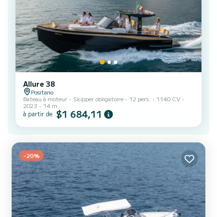
Allure 38
Positano
Bateau à moteur
Skipper obligatoire
12 pers.
1140 CV
2023
14 m
$1 684,11
à partir de
-20%