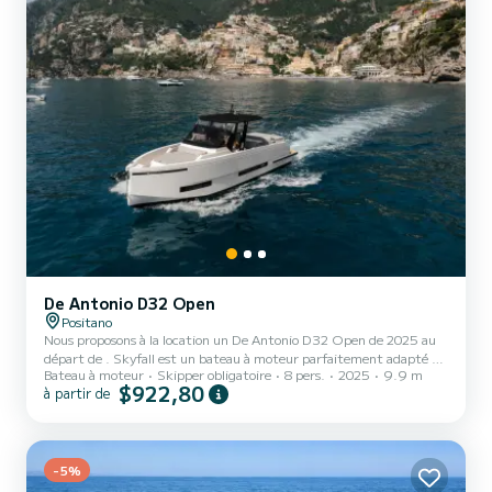
De Antonio D32 Open
Positano
Nous proposons à la location un De Antonio D32 Open de 2025 au
départ de . Skyfall est un bateau à moteur parfaitement adapté à
Bateau à moteur
Skipper obligatoire
8 pers.
2025
9.9 m
la location. Ce bateau à moteur est très agréable à manœuvrer
$922,80
à partir de
pour une croisière d'une semaine ou plus. Le bateau dispose de 2
cabines tout confort et une capacité d'embarcation de 8 personnes.
Avec une longueur totale de 10 mètres, il sera votre meilleur allié
pour passer des vacances extraordinaires sur l'eau dans les environs
-5%
de Pour votre confort, Skyfall pos...