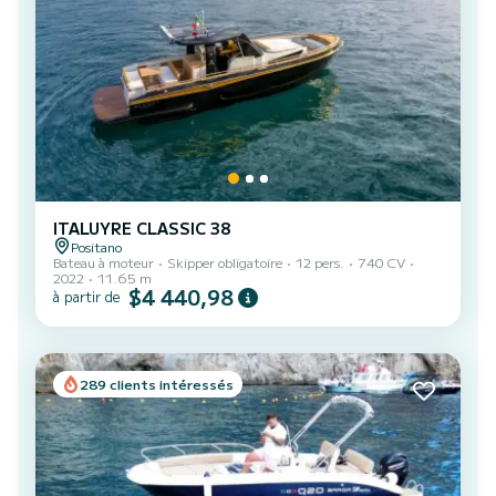
ITALUYRE CLASSIC 38
Positano
Bateau à moteur
Skipper obligatoire
12 pers.
740 CV
2022
11.65 m
$4 440,98
à partir de
289 clients intéressés