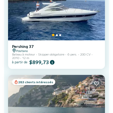
Pershing 37
Positano
Bateau à moteur
Skipper obligatoire
6 pers.
200 CV
2010
12 m
$899,73
à partir de
283 clients intéressés