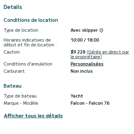
de Marina di Portisco
Details
Ce Falcon 76 est pourvu de 3 toilettes avec douche.
Conditions de location
Il possède notamment les équipements suivants : Moteur
d'annexe, Climatisation, Lave vaisselle.
Type de location
Avec skipper
Les demandes de réservation et devis sont gérées
Horaires indicatives de
10:00 / 18:00
directement pas SamBoat. Vous obtiendrez les meilleurs prix
début et fin de location :
en passant par la plateforme.
Caution
$9 228
(Gérée en direct par
le propriétaire)
Conditions d'annulation
Personnalisées
Carburant
Non inclus
Bateau
Type de bateau
Yacht
Marque - Modèle
Falcon - Falcon 76
Afficher tous les détails