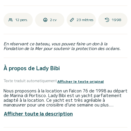
12 pers.
2 cv
23 mètres
1998
En réservant ce bateau, vous pouvez faire un don à la
Fondation de la Mer pour soutenir la protection des océans.
À propos de Lady Bibi
Texte traduit automatiquement
Afficher le texte original
Nous proposons à la location un Falcon 76 de 1998 au départ
de Marina di Portisco. Lady Bibi est un yacht parfaitement
adapté à la location. Ce yacht est très agréable à
manœuvrer pour une croisière d'une semaine ou plus.
Afficher toute la description
Le bateau dispose de 3 cabines tout confort et une
capacité d'embarcation de 7 personnes. Avec une longueur
totale de 23 mètres, il sera votre meilleur allié pour passer
des vacances extraordinaires sur l'eau dans les environs