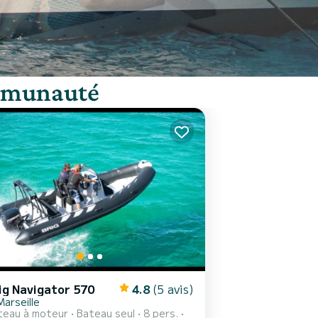
ommunauté
ig Navigator 570
4.8
(5 avis)
Marseille
teau à moteur
Bateau seul
8 pers.