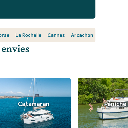
orse
La Rochelle
Cannes
Arcachon
 envies
Catamaran
Péniche