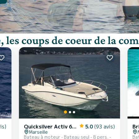
e
, les coups de coeur de la c
is)
Quicksilver Activ 675 Sundeck
5.0
(93 avis)
Br
Marseille
Bateau à moteur
Bateau seul
8 pers.
Ba