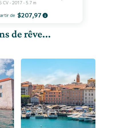
5 CV
2017
5.7 m
$207,97
artir de
s de rêve...