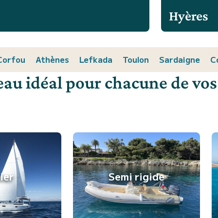
Hyères
Corfou
Athènes
Lefkada
Toulon
Sardaigne
C
eau idéal pour chacune de vos
lier
Semi rigide