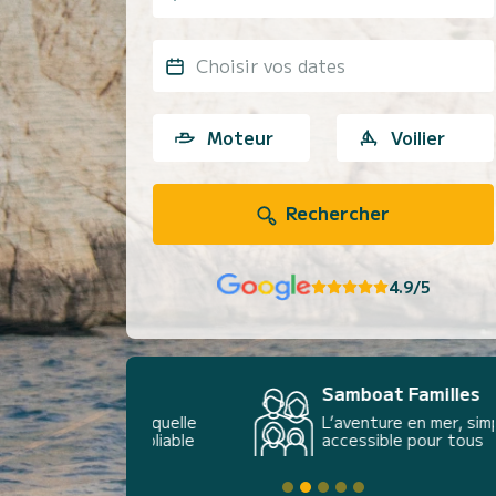
Choisir vos dates
Moteur
Voilier
Rechercher
4.9/5
Samboat Familles
L’aventure en mer, simple et
accessible pour tous