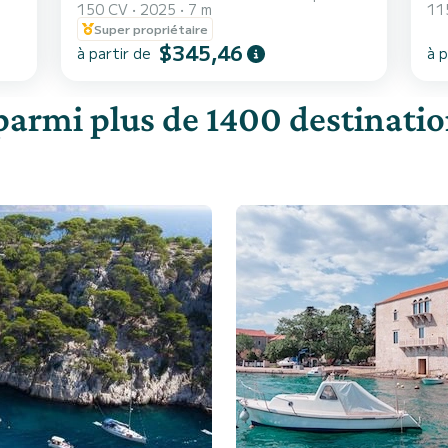
150 CV
2025
7 m
11
Super propriétaire
$345,46
à partir de
à p
parmi plus de 1400 destination