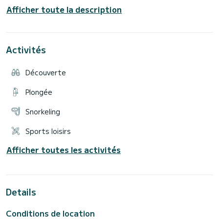
Capacité : 12 + skipper
Afficher toute la description
Couchage : Idéal pour 8
Tour : 8 heures
Embarquement : Ibiza/Formentera
Activités
INCLUS
- x2 paddle-surf/kayak
- Équipements
Découverte
- Annexe
- Système audio
- ⁠etc
Plongée
NON INCLUS
Snorkeling
- Skipper : 200€/jour
- Gasoil : 50€/jour
Paiement avant embarquement
Sports loisirs
Seulement en cas de couchage
Afficher toutes les activités
- Nettoyage : 200€
Vivez une expérience inoubliable!
Details
Conditions de location