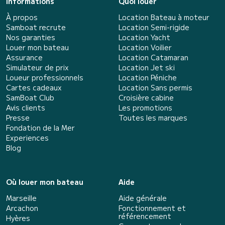
Informations
Quoi louer
À propos
Location Bateau à moteur
Samboat recrute
Location Semi-rigide
Nos garanties
Location Yacht
Louer mon bateau
Location Voilier
Assurance
Location Catamaran
Simulateur de prix
Location Jet ski
Loueur professionnels
Location Péniche
Cartes cadeaux
Location Sans permis
SamBoat Club
Croisière cabine
Avis clients
Les promotions
Presse
Toutes les marques
Fondation de la Mer
Experiences
Blog
Où louer mon bateau
Aide
Marseille
Aide générale
Arcachon
Fonctionnement et
référencement
Hyères