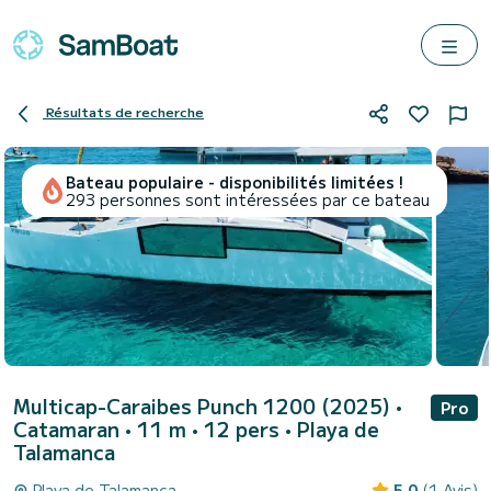
Résultats de recherche
Bateau populaire - disponibilités limitées !
293 personnes sont intéressées par ce bateau
Multicap-Caraibes Punch 1200 (2025)
•
Pro
Catamaran • 11 m • 12 pers •
Playa de
Talamanca
Playa de Talamanca
5.0
(1 Avis)