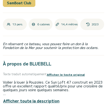
SamBoat Club
13 pers.
6 cabines
14,4 mètres
2023
En réservant ce bateau, vous pouvez faire un don à la
Fondation de la Mer pour soutenir la protection des océans.
À propos de BLUEBELL
Texte traduit automatiquement
Afficher le texte original
Voilier à louer à Pouzoles. Ce Sun Loft 47 construit en 2023
offre un excellent rapport qualité/prix pour une croisière de
quelques jours voire quelques semaines.
Le bateau dispose de 6 cabines au confort total et d'une
Afficher toute la description
capacité de 13 passagers. D'une longueur totale de 14
mètres et d'une puissance de 80 chevaux, il sera votre