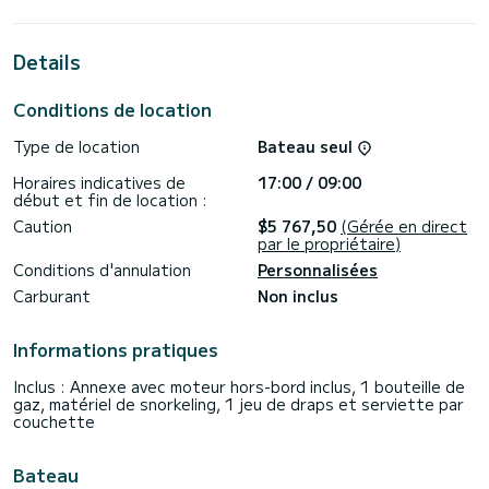
meilleur allié pour passer des vacances extraordinaires sur
les eaux de Pouzoles
Details
Pour votre confort, BLUEBELL dispose de 4 toilettes avec
douche
Conditions de location
Il dispose des équipements suivants : Pilote automatique,
Moteur hors-bord, Enceintes, Prise USB, Plancha, Plateforme
Type de location
Bateau seul
de bain, Réfrigérateur extérieur.
Horaires indicatives de
17:00 / 09:00
Les demandes de réservation et de devis sont traitées
début et fin de location :
directement par SamBoat. Vous obtiendrez les meilleurs
Caution
$5 767,50
(Gérée en direct
par le propriétaire)
Conditions d'annulation
Personnalisées
Carburant
Non inclus
Informations pratiques
Inclus : Annexe avec moteur hors-bord inclus, 1 bouteille de
gaz, matériel de snorkeling, 1 jeu de draps et serviette par
couchette
Bateau