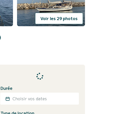
Voir les 29 photos
)
Durée
Choisir vos dates
Type de location