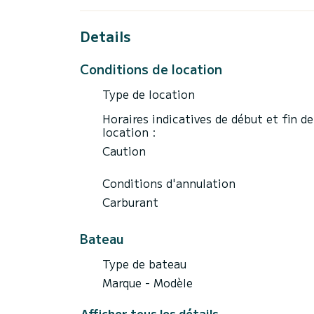
arrière. Possibilité de restauration à bord
toutes les pièces intérieures du bateau, g
de musique d'ambiance dans le cockpit et
Details
teck, très spacieux. Solarium à l'avant a
Conditions de location
Type de location
Horaires indicatives de début et fin de
location :
Caution
Conditions d'annulation
Carburant
Bateau
Type de bateau
Marque - Modèle
Afficher tous les détails