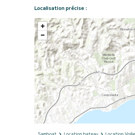
Localisation précise :
+
−
Samboat
Location bateau
Location Voili