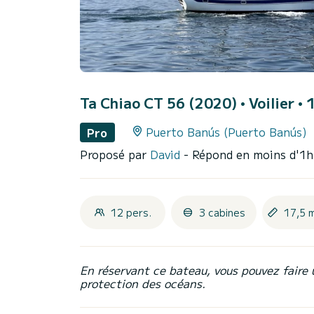
Ta Chiao CT 56 (2020)
• Voilier •
Puerto Banús (Puerto Banús)
Pro
Proposé par
David
- Répond en moins d'1h
12 pers.
3 cabines
17,5 
En réservant ce bateau, vous pouvez faire 
protection des océans.