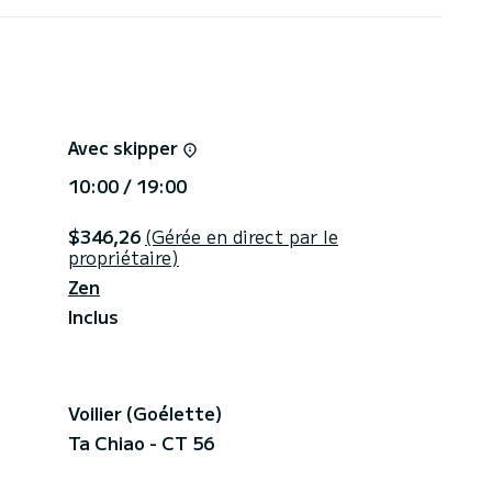
, radar, Autopilot, Navtex. Climatisation dans
énérateur de 12 kW, propulseur d'étrave et système
 dans chacune des cabines. Pont et cockpit en
vec hamacs suspendus. Un bateau qui rendra vos
Avec skipper
10:00 / 19:00
$346,26
(Gérée en direct par le
propriétaire)
Zen
Inclus
Voilier (Goélette)
Ta Chiao - CT 56