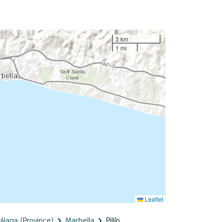
3 km
1 mi
Leaflet
álaga (Province)
Marbella
Pillín