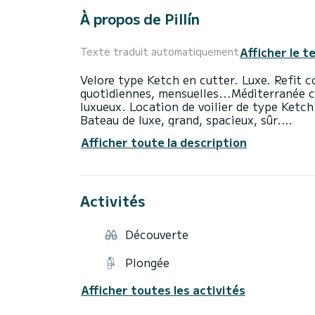
À propos de Pillín
Afficher le t
Texte traduit automatiquement
Velore type Ketch en cutter. Luxe. Refit
quotidiennes, mensuelles...Méditerranée c
luxueux. Location de voilier de type Ketc
Bateau de luxe, grand, spacieux, sûr.
Idéal pour une journée ou pour de longues
Afficher toute la description
des dauphins.
Grand Voilier Classique "Pillín". Très con
entre amis ou en famille. Les enfants appr
jouets aquatiques et à son puissant auxilia
Activités
également idéal pour dormir à bord et pass
Méditerranée. Ce magnifique voilier classi
avec la sécurité et le confort. Il dispose
Découverte
Radar, Sonde, Cuisine entièrement équipée 
en dekton, cafetière micro-ondes. Matéri
Plongée
MP3, douche sur pont et échelle de bain, 
incluses, matériel de snorkeling, gilets d
Afficher toutes les activités
auxiliaire vaillant de 4 mètres avec moteu
ou un beignet. Grand et confortable solar