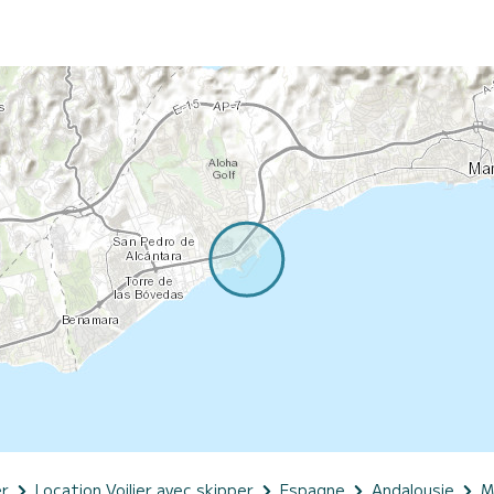
er
Location Voilier avec skipper
Espagne
Andalousie
M