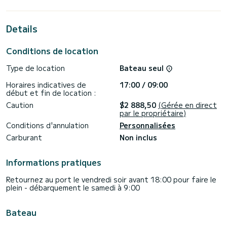
Details
Ce bateau est équipé d'une grand-voile sur enrouleur et
d'un génois sur enrouleur. Il dispose des équipements
suivants : Pilote automatique, Propulseur d'étrave, Douche
Conditions de location
arrière, Plateforme arrière.
Type de location
Bateau seul
Pour toute demande d'information ou de réservation, cliquez
sur le bouton "demander un devis", un expert SamBoat vous
Horaires indicatives de
17:00 / 09:00
début et fin de location :
Caution
$2 888,50
(Gérée en direct
par le propriétaire)
Conditions d'annulation
Personnalisées
Carburant
Non inclus
Informations pratiques
Retournez au port le vendredi soir avant 18:00 pour faire le
plein - débarquement le samedi à 9:00
Bateau