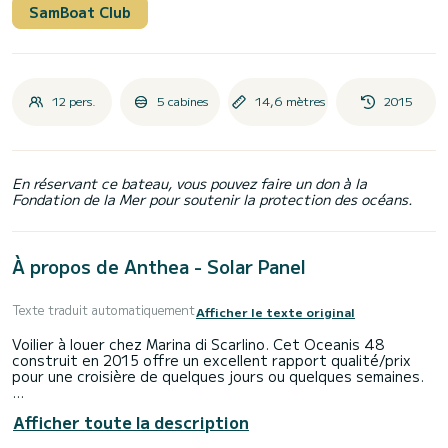
SamBoat Club
12 pers.
5 cabines
14,6 mètres
2015
En réservant ce bateau, vous pouvez faire un don à la
Fondation de la Mer pour soutenir la protection des océans.
À propos de Anthea - Solar Panel
Texte traduit automatiquement
Afficher le texte original
Voilier à louer chez Marina di Scarlino. Cet Oceanis 48
construit en 2015 offre un excellent rapport qualité/prix
pour une croisière de quelques jours ou quelques semaines.
Vous vivrez une croisière exceptionnelle sur ce bateau voilier
Afficher toute la description
de 15 mètres. Vous pourrez accueillir jusqu'à 12 personnes
et profiter de ses 5 cabines tout confort.