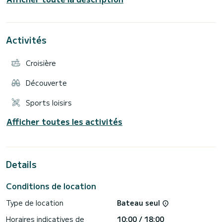
pour profiter en famille ou entre amis du plaisir de la
navigation. PROPOSEZ-NOUS VOTRE PLAN ET NOUS NOUS
ADAPTONS. Sorties à la demi-journée avec skipper et
Activités
Croisière
Découverte
Sports loisirs
Afficher toutes les activités
Details
Conditions de location
Type de location
Bateau seul
Horaires indicatives de
10:00 / 18:00