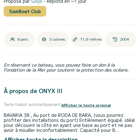
Proposé par
Goyo
- Répond en ~1 jour
SamBoat Club
8 pers.
3 cabines
11,9 mètres
2004
En réservant ce bateau, vous pouvez faire un don à la
Fondation de la Mer pour soutenir la protection des océans.
À propos de ONYX III
Texte traduit automatiquement
Afficher le texte original
BAVARIA 38 , Au port de RODA DE BARA, (vous pourrez
profiter des installations du port) Entièrement équipé. idéal
pour découvrir la côte en ayant une base au port et ne pas
avoir à mouiller inconfortablement. Capacité pour 8
personnes. 3 cabines doubles plus salon. Le bateau a une
Afficher toute la description
longueur de 12m, barre à roue. Bateau avec de vastes zones