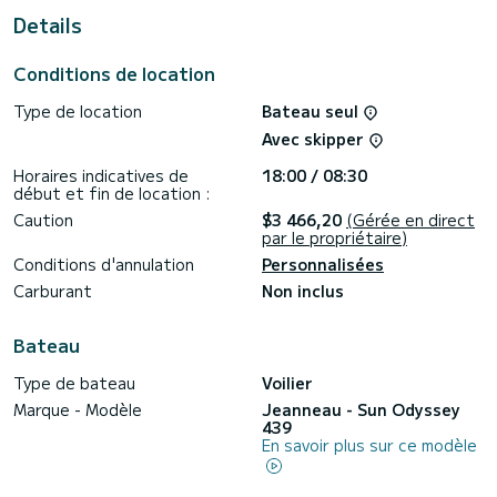
des vacances extraordinaires sur l'eau dans les environs
Details
de Marina d'Arechi
Pour votre confort, Olga possède 2 toilettes avec douche
Conditions de location
Ce bateau est équipé d'une Grand voile sur enrouleur et
Type de location
Bateau seul
d'un Génois sur enrouleur.
Avec skipper
N'hésitez pas à nous contacter pour toute demande devis,
vous serez accompagné par un expert SamBoat dans votre
Horaires indicatives de
18:00 / 08:30
début et fin de location :
Caution
$3 466,20
(Gérée en direct
par le propriétaire)
Conditions d'annulation
Personnalisées
Carburant
Non inclus
Bateau
Type de bateau
Voilier
Marque - Modèle
Jeanneau - Sun Odyssey
439
En savoir plus sur ce modèle