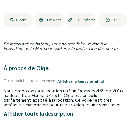
8 pers.
4 cabines
13,3 mètres
2012
En réservant ce bateau, vous pouvez faire un don à la
Fondation de la Mer pour soutenir la protection des océans.
À propos de Olga
Texte traduit automatiquement
Afficher le texte original
Nous proposons à la location un Sun Odyssey 439 de 2016
au départ de Marina d'Arechi. Olga est un voilier
parfaitement adapté à la location. Ce voilier est très
agréable à manœuvrer pour une croisière d'une semaine ou
plus.
Afficher toute la description
Le bateau dispose de 4 cabines tout confort et une
capacité d'embarcation de 8 personnes. Avec une longueur
totale de 13 mètres, il sera votre meilleur allié pour passer