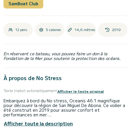
SamBoat Club
12 pers.
5 cabines
14,6 mètres
2019
En réservant ce bateau, vous pouvez faire un don à la
Fondation de la Mer pour soutenir la protection des océans.
À propos de No Stress
Texte traduit automatiquement
Afficher le texte original
Embarquez à bord du No stress, Oceanis 46.1 magnifique
pour découvrir la région de San Miguel De Abona. Ce voilier a
été construit en 2019 pour assurer confort et
performances en mer.
Afficher toute la description
Le bateau dispose de 5 cabines avec tout le confort et
d'une capacité de 12 personnes. D'une longueur totale de