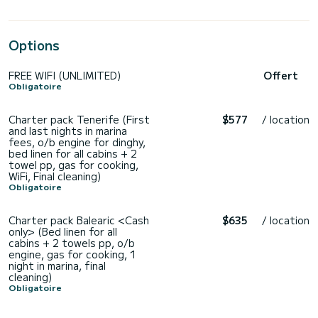
Options
FREE WIFI (UNLIMITED)
Offert
Obligatoire
Charter pack Tenerife (First
$577
/ location
and last nights in marina
fees, o/b engine for dinghy,
bed linen for all cabins + 2
towel pp, gas for cooking,
WiFi, Final cleaning)
Obligatoire
Charter pack Balearic <Cash
$635
/ location
only> (Bed linen for all
cabins + 2 towels pp, o/b
engine, gas for cooking, 1
night in marina, final
cleaning)
Obligatoire