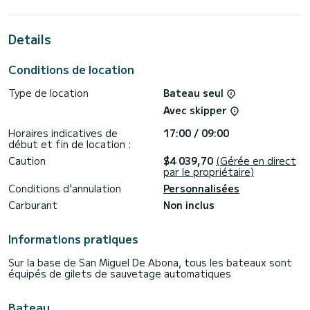
15 mètres, il sera votre meilleur allié pour passer des
vacances extraordinaires dans l'eau dans les environs de San
Miguel De Abona
Details
Pour votre confort, Aucun stress n'a 3 toilettes avec
douche
Conditions de location
Il dispose des équipements suivants : Pilote automatique,
Type de location
Bateau seul
Moteur hors-bord auxiliaire, Propulseur d'étrave, Douche de
couverture.
Avec skipper
Nous vous invitons à demander un devis directement via la
Horaires indicatives de
17:00 / 09:00
plateforme, nous vous enverrons nos meilleures
début et fin de location :
Caution
$4 039,70
(Gérée en direct
par le propriétaire)
Conditions d'annulation
Personnalisées
Carburant
Non inclus
Informations pratiques
Sur la base de San Miguel De Abona, tous les bateaux sont
équipés de gilets de sauvetage automatiques
Bateau