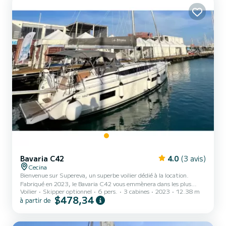
dispose des équipements suivant...
Bavaria C42
4.0
(3 avis)
Cecina
Bienvenue sur Supereva, un superbe voilier dédié à la location.
Fabriqué en 2023, le Bavaria C42 vous emmènera dans les plus
Voilier
Skipper optionnel
6 pers.
3 cabines
2023
12.38 m
beaux mouillages de Cecina. Le bateau dispose de 3 cabines tout
$478,34
à partir de
confort et une capacité d'embarcation de 6 personnes. Avec une
longueur totale de 12 mètres, il sera votre meilleur allié pour passer
des vacances extraordinaires sur l'eau dans les environs de Cecina