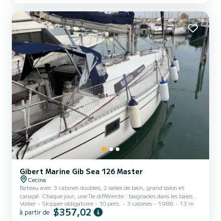
de 12 personnes. Avec une longueur totale de 15 mètres, il sera
votre meilleur allié pour passer des vacances extraordinaires sur
l'eau dans les environs de Cecina Pour votre confort, FUTURA...
Gibert Marine Gib Sea 126 Master
Cecina
Bateau avec 3 cabines doubles, 2 salles de bain, grand salon et
canapé. Chaque jour, une île différente : baignades dans les baies
Voilier
Skipper obligatoire
10 pers.
3 cabines
1986
13 m
turquoises, apéritifs au coucher du soleil au mouillage, villages de
$357,02
à partir de
pêche à explorer et nuits sous les étoiles bercées par les vagues. Que
vous souhaitiez vous détendre au soleil, apprendre à hisser les voiles