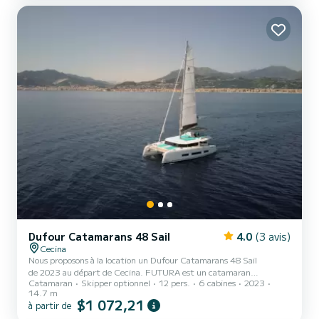
longueur totale de 16 mètres, il sera votre meilleur allié pour passer
des vacances extraordinaires sur l'eau dans les environs de Cecina
Ce Bavaria C50 est pourvu de 4 toilettes avec...
Dufour Catamarans 48 Sail
4.0
(3 avis)
Cecina
Nous proposons à la location un Dufour Catamarans 48 Sail
de 2023 au départ de Cecina. FUTURA est un catamaran
Catamaran
Skipper optionnel
12 pers.
6 cabines
2023
parfaitement adapté à la location. Ce catamaran est très agréable
14.7 m
à manœuvrer pour une croisière d'une semaine ou plus. Le bateau
$1 072,21
à partir de
dispose de 6 cabines tout confort et une capacité d'embarcation