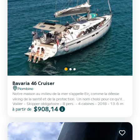
Bavaria 46 Cruiser
Piombino
Notre maison au milieu de la mer s'appelle Eir, comme la déesse
viking de la santé et de la protection. Un nom choisi pour ce qu'il
Voilier
Skipper obligatoire
8 pers.
4 cabines
2018
13.6 m
représente: sécurité, bien-être et harmonie avec la mer. Eir est un
$908,14
à partir de
Bavaria Cruiser 46 lancé en 2018, conçu pour offrir le parfait
équilibre entre confort et navigation. Il dispose de 4 cabines doubles
et 3 salles de bains avec douche, tandis que la table dans le salon se
transforme, au besoin, en un lit double supplémentaire. À bord,
vous trouverez un onduleur de 5...