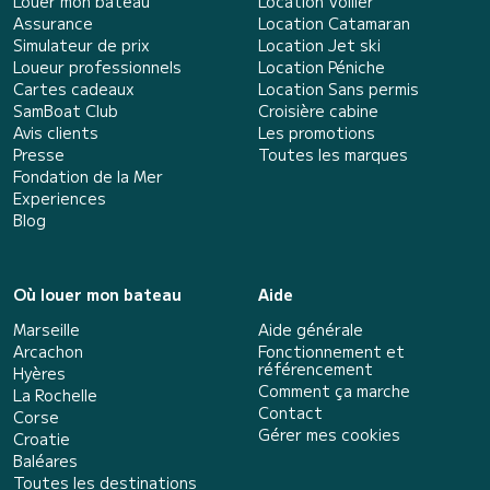
Louer mon bateau
Location Voilier
Assurance
Location Catamaran
Simulateur de prix
Location Jet ski
Loueur professionnels
Location Péniche
Cartes cadeaux
Location Sans permis
SamBoat Club
Croisière cabine
Avis clients
Les promotions
Presse
Toutes les marques
Fondation de la Mer
Experiences
Blog
Où louer mon bateau
Aide
Marseille
Aide générale
Arcachon
Fonctionnement et
référencement
Hyères
Comment ça marche
La Rochelle
Contact
Corse
Gérer mes cookies
Croatie
Baléares
Toutes les destinations