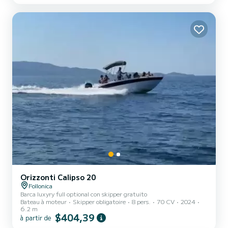
ou tout simplement profiter de la liberté de la mer ouverte, vous
trouverez ici vos vacances sur mesure. Nous rappelons que la
nourriture et les taxes por...
Orizzonti Calipso 20
Follonica
Barca luxyry full optional con skipper gratuito
Bateau à moteur
Skipper obligatoire
8 pers.
70 CV
2024
6.2 m
$404,39
à partir de