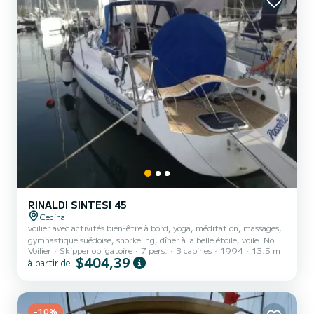
journées sous le signe de la sécurité, d...
RINALDI SINTESI 45
Cecina
voilier avec activités bien-être à bord, yoga, méditation, massages,
gymnastique suédoise, snorkeling, dîner à la belle étoile, voile. Nous
Voilier
Skipper obligatoire
7 pers.
3 cabines
1994
13.5 m
proposons du plaisir psychophysique au contact de la nature, sans
$404,39
à partir de
oublier la vraie navigation avec un bateau sûr et performant.
-10%