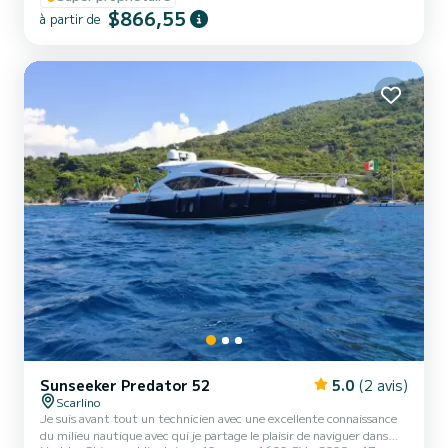
$866,55
auvent extensible pour toujours avoir de l'ombre. Au besoin, le
à partir de
canapé se transforme en un confortable bain de soleil pour 4
personnes. Le bain de soleil à l'avant peut accueillir confort...
Sunseeker Predator 52
5.0
(2 avis)
Scarlino
Je suis avant tout un technicien avec une excellente connaissance
du milieu nautique avec qui je partage le plaisir de naviguer dans