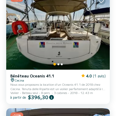
Bénéteau Oceanis 41.1
4.0
(1 avis)
Cecina
Nous vous proposons la location d'un Oceanis 41.1 de 2018 chez
Cecina. Tenuta delle Ripalte est un voilier parfaitement adapté à la
Voilier
Bateau seul
8 pers.
3 cabines
2018
12.43 m
location. Ce voilier est très agréable à utiliser pour une croisière
$396,30
à partir de
d'une semaine ou plus. Le voilier a une taille de 12 mètres avec un
moteur de 45 chevaux. Les 3 cabines peuvent accueillir 8 personnes
en croisière. Pour votre confort, la Tenuta delle Ripalte en dispose
de 2 avec douche Ce bateau est équipé d'une Grand-voile full lattée
et un génois sur enrou...
-10%