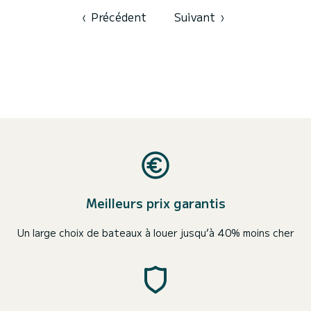
l'eau dans les environs de Puntone Pour votre confort, Mila - Water
maker, Solar Panel possède 3 toilettes avec...
‹
Précédent
Suivant
›
Meilleurs prix garantis
Un large choix de bateaux à louer jusqu’à 40% moins cher