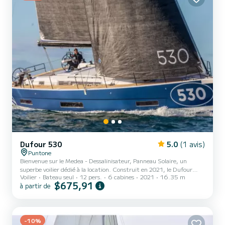
Dufour 530
5.0
(1 avis)
Puntone
Bienvenue sur le Medea - Dessalinisateur, Panneau Solaire, un
superbe voilier dédié à la location. Construit en 2021, le Dufour
Voilier
Bateau seul
12 pers.
6 cabines
2021
16.35 m
530 vous emmènera dans les plus beaux mouillages de Marina di
$675,91
à partir de
Scarlino. Le bateau a 6 cabines confortables et une capacité de
bateau de 15 personnes. D'une longueur totale de 16 mètres, il
sera votre meilleur allié pour passer des vacances extraordinaires sur
l'eau dans les environs de Marina di Scarlino Pour votre confort,
Medea - Dessalinisateur , Panneau Solaire en...
-10%