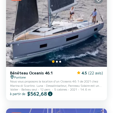
Bénéteau Oceanis 46.1
4.5
(22 avis)
Puntone
Nous vous proposons la location d'un Oceanis 46.1 de 2021 chez
Marina di Scarlino. Luna - Dessalinisateur, Panneau Solaire est un
Voilier
Bateau seul
12 pers.
5 cabines
2021
14.6 m
voilier parfaitement adapté à la location. Ce voilier est très agréable
$562,68
à partir de
à utiliser pour une croisière d'une semaine ou plus. Le voilier a une
taille de 15 mètres avec un moteur de 1 chevaux. Les 5 cabines
peuvent accueillir 12 personnes en navigation de croisière. Pour
votre confort, Luna - Dessalinisateur, Panneau Solaire en possède 3
avec douche Ce bateau est é...