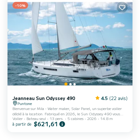
sur enrouleur. Il dispose des é...
-10%
Jeanneau Sun Odyssey 490
4.5
(22 avis)
Puntone
Bienvenue sur Mila - Water maker, Solar Panel, un superbe voilier
dédié à la location. Fabriqué en 2026, le Sun Odyssey 490 vous
Voilier
Bateau seul
13 pers.
5 cabines
2026
14.8 m
emmènera dans les plus beaux mouillages de Puntone. Le bateau
$621,61
à partir de
dispose de 5 cabines tout confort et une capacité d'embarcation
de 12 personnes. Avec une longueur totale de 15 mètres, il sera
votre meilleur allié pour passer des vacances extraordinaires sur