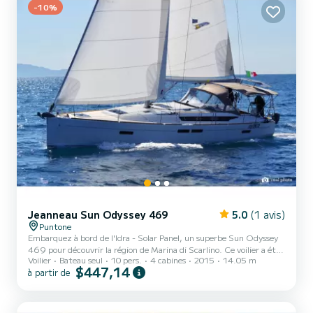
Hanse 458 Il est équipé de 3 salles de bains ave...
-10%
Jeanneau Sun Odyssey 469
5.0
(1 avis)
Puntone
Embarquez à bord de l'Idra - Solar Panel, un superbe Sun Odyssey
469 pour découvrir la région de Marina di Scarlino. Ce voilier a été
Voilier
Bateau seul
10 pers.
4 cabines
2015
14.05 m
construit en 2015 pour assurer confort et performances. Le bateau
$447,14
à partir de
dispose de 4 cabines tout confort et d'une capacité
d'embarquement de 10 personnes. D'une longueur totale de 14
mètres et d'une puissance de 54 chevaux, il sera votre meilleur allié
pour passer des vacances extraordinaires sur l'eau dans les environs