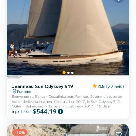
Jeanneau Sun Odyssey 519
4.5
(22 avis)
Puntone
Bienvenue au Bianca - Dessalinisateur, Panneau Solaire, un superbe
voilier dédié à la location. Construit en 2017, le Sun Odyssey 519
Voilier
Bateau seul
12 pers.
5 cabines
2017
15.38 m
vous emmènera dans les plus beaux mouillages de Marina di
$544,19
à partir de
Scarlino. Le bateau dispose de 5 cabines confortables et d'une
capacité de bateau de 12 personnes. D'une longueur totale de 15
mètres, il sera votre meilleur allié pour passer des vacances
extraordinaires sur l'eau dans les environs de Marina di Scarlino Pour
votre confort, Bianca - Dessalinisateur , Pann...
-10%