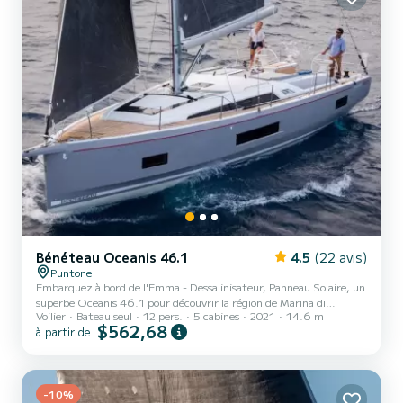
Bénéteau Oceanis 46.1
4.5
(22 avis)
Puntone
Embarquez à bord de l'Emma - Dessalinisateur, Panneau Solaire, un
superbe Oceanis 46.1 pour découvrir la région de Marina di
Voilier
Bateau seul
12 pers.
5 cabines
2021
14.6 m
Scarlino. Ce voilier a été construit en 2021 pour assurer confort et
$562,68
à partir de
performances. Le bateau dispose de 5 cabines confortables et d'une
capacité de bateau de 12 personnes. D'une longueur totale de 15
mètres, il sera votre meilleur allié pour passer des vacances
extraordinaires sur l'eau dans les environs de Marina di Scarlino Cet
Oceanis 46.1 Il est équipé de 3 salles de...
-10%