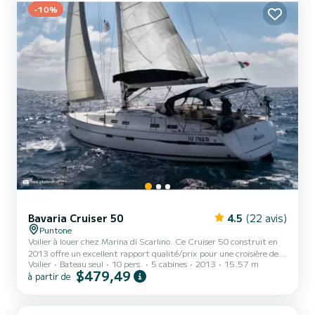
-10%
les environs de Marina di Scarlino Pou...
Bavaria Cruiser 50
4.5
(22 avis)
Puntone
Voilier à louer chez Marina di Scarlino. Ce Cruiser 50 construit en
2013 offre un excellent rapport qualité/prix pour une croisière de
Voilier
Bateau seul
10 pers.
5 cabines
2013
15.57 m
quelques jours ou quelques semaines. Le bateau dispose de 5 cabines
$479,49
à partir de
avec tout confort et une capacité d'embarquement de 10
personnes. D'une longueur totale de 16 mètres et d'une puissance
de 75 chevaux, il sera votre meilleur allié pour passer des vacances
extraordinaires sur l'eau dans les environs de Marina di Scarlino.