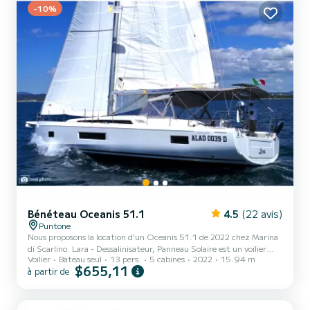
bateau est équipé d'une grand-voile...
-10%
Bénéteau Oceanis 51.1
4.5
(22 avis)
Puntone
Nous proposons la location d'un Oceanis 51.1 de 2022 chez Marina
di Scarlino. Lara - Dessalinisateur, Panneau Solaire est un voilier
Voilier
Bateau seul
13 pers.
5 cabines
2022
15.94 m
parfaitement adapté à la location. Ce voilier est très agréable à
$655,11
à partir de
utiliser pour une croisière d'une semaine ou plus. Le bateau dispose
de 5 cabines confortables et d'une capacité de bateau de 13
personnes. D'une longueur totale de 16 mètres, il sera votre
meilleur allié pour passer des vacances extraordinaires sur l'eau dans