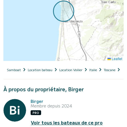
Leaflet
Samboat
Location bateau
Location Voilier
Italie
Toscane
Li
À propos du propriétaire, Birger
Birger
Membre depuis 2024
PRO
Voir tous les bateaux de ce pro