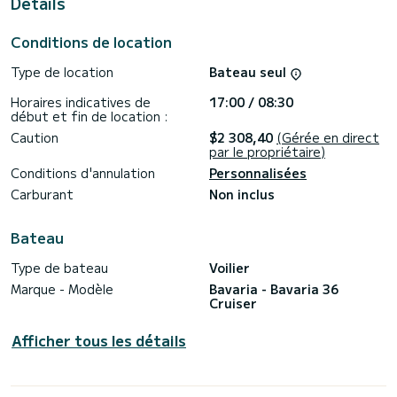
Details
Pour votre confort, Coregone possède 1 toilette avec
douche
Conditions de location
Ce bateau est équipé d'une Grand voile sur enrouleur et
d'un Génois sur enrouleur. Il possède notamment les
Type de location
Bateau seul
équipements suivants : Pilote automatique, Moteur
d'annexe, Haut-parleurs extérieurs, Douche de pont.
Horaires indicatives de
17:00 / 08:30
début et fin de location :
Si vous avez des questions concernant le bateau ou les
conditions de location, vous pouvez envoyer un message via
Caution
$2 308,40
(Gérée en direct
la plateforme Samboat. Un conseiller SamBoat se chargera
par le propriétaire)
Conditions d'annulation
Personnalisées
Carburant
Non inclus
Bateau
Type de bateau
Voilier
Marque - Modèle
Bavaria - Bavaria 36
Cruiser
Afficher tous les détails