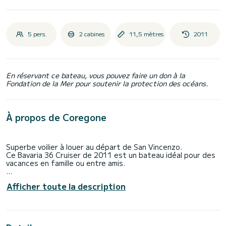
5 pers.
2 cabines
11,5 mètres
2011
En réservant ce bateau, vous pouvez faire un don à la
Fondation de la Mer pour soutenir la protection des océans.
À propos de Coregone
Superbe voilier à louer au départ de San Vincenzo.
Ce Bavaria 36 Cruiser de 2011 est un bateau idéal pour des
vacances en famille ou entre amis.
Le bateau dispose de 2 cabines tout confort et une
Afficher toute la description
capacité d'embarcation de 5 personnes. Avec une longueur
totale de 12 mètres et une puissance de 28 chevaux, il sera
votre meilleur allié pour passer des vacances extraordinaires
sur l'eau dans les environs de San Vincenzo