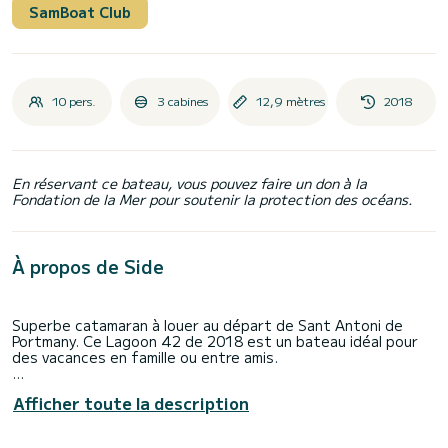
SamBoat Club
10 pers.
3 cabines
12,9 mètres
2018
En réservant ce bateau, vous pouvez faire un don à la
Fondation de la Mer pour soutenir la protection des océans.
À propos de Side
Superbe catamaran à louer au départ de Sant Antoni de
Portmany. Ce Lagoon 42 de 2018 est un bateau idéal pour
des vacances en famille ou entre amis.
Le bateau dispose de 3 cabines tout confort et une
Afficher toute la description
capacité d'embarcation de personnes. Avec une longueur
totale de 13 mètres, il sera votre meilleur allié pour passer
des vacances extraordinaires sur l'eau dans les environs