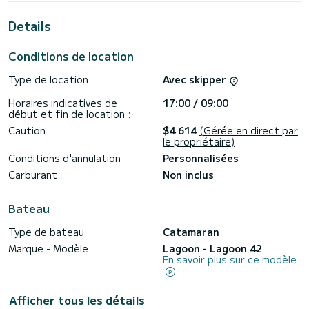
de Sant Antoni de Portmany
Details
Pour votre confort, Side possède de 3 toilettes avec
douche
Conditions de location
Ce bateau est équipé d'une Grand voile lattée et d'un
Génois sur enrouleur. Il possède notamment les
Type de location
Avec skipper
équipements suivants : Pilote automatique, Moteur
d'annexe, Haut-parleurs extérieurs, Prise USB,
Horaires indicatives de
17:00 / 09:00
Dessalinisateur, Climatisation, Winch électrique.
début et fin de location :
Les demandes de réservation et devis sont gérées
Caution
$4 614
(Gérée en direct par
directement pas SamBoat. Vous obtiendrez les meilleurs prix
le propriétaire)
en passant par la plateforme.
Conditions d'annulation
Personnalisées
Carburant
Non inclus
Bateau
Type de bateau
Catamaran
Marque - Modèle
Lagoon - Lagoon 42
En savoir plus sur ce modèle
Afficher tous les détails