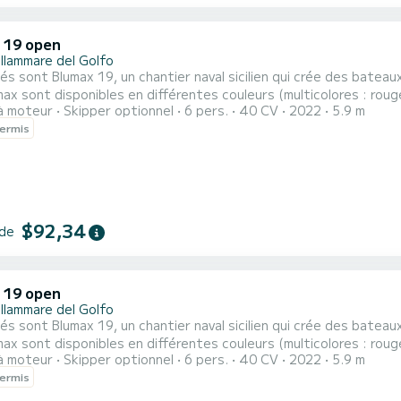
 19 open
llammare del Golfo
és sont Blumax 19, un chantier naval sicilien qui crée des batea
ax sont disponibles en différentes couleurs (multicolores : rouge, 
à moteur
Skipper optionnel
6 pers.
40 CV
2022
5.9 m
se d'une grande proue de bain de soleil avec 2 des coussins de tête, un siège de
ermis
 confortable situé au centre et un canapé confortable à l'arrière
$92,34
 de
 19 open
llammare del Golfo
és sont Blumax 19, un chantier naval sicilien qui crée des batea
ax sont disponibles en différentes couleurs (multicolores : rouge, 
à moteur
Skipper optionnel
6 pers.
40 CV
2022
5.9 m
se d'une grande proue de bain de soleil avec 2 des coussins de tête, un siège de
ermis
 confortable situé au centre et un canapé confortable à l'arrière