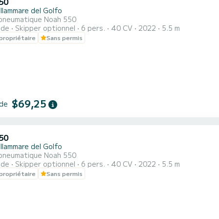
50
llammare del Golfo
pneumatique Noah 550
ide
Skipper optionnel
6 pers.
40 CV
2022
5.5 m
propriétaire
Sans permis
$69,25
 de
50
llammare del Golfo
pneumatique Noah 550
ide
Skipper optionnel
6 pers.
40 CV
2022
5.5 m
propriétaire
Sans permis