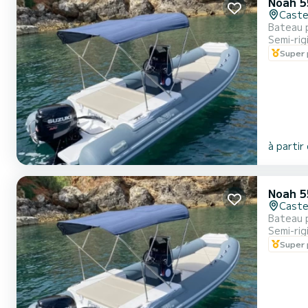
Noah 5
Caste
Bateau 
Semi-rig
Super 
à partir
Noah 5
Caste
Bateau 
Semi-rig
Super 