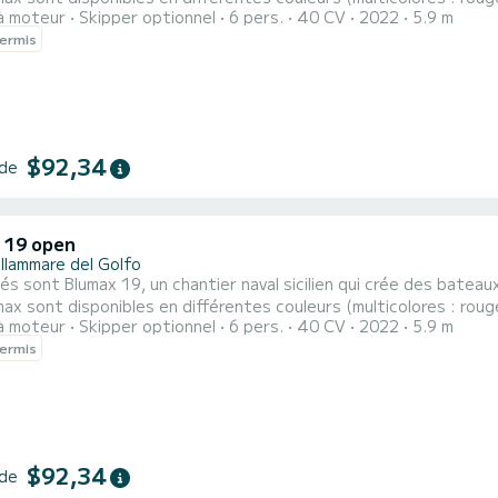
à moteur
Skipper optionnel
6 pers.
40 CV
2022
5.9 m
se d'une grande proue de bain de soleil avec 2 des coussins de tête, un siège de
ermis
 confortable situé au centre et un canapé confortable à l'arrière
$92,34
 de
 19 open
llammare del Golfo
és sont Blumax 19, un chantier naval sicilien qui crée des batea
ax sont disponibles en différentes couleurs (multicolores : rouge, 
à moteur
Skipper optionnel
6 pers.
40 CV
2022
5.9 m
se d'une grande proue de bain de soleil avec 2 des coussins de tête, un siège de
ermis
 confortable situé au centre et un canapé confortable à l'arrière
$92,34
 de