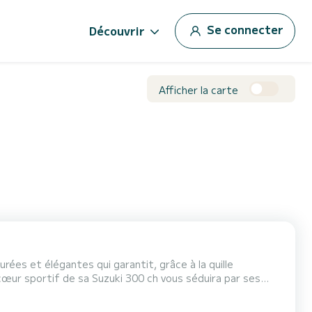
Se connecter
Découvrir
Afficher la carte
profiter pleinement du temps passé en compagnie de notre skipper pour découvrir la beauté de notre côte. Sacs S870, c'es...