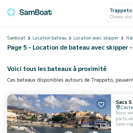
Trappeto
Choisir vos
Samboat
Location bateau
Location avec skipper
Ital
Page 5 - Location de bateau avec skipper - 
Voici tous les bateaux à proximité
Ces bateaux disponibles autours de Trappeto, peuvent
Sacs S
Caste
Nous vous attendons à
particulière, u
Semi-rig
performances vives et p