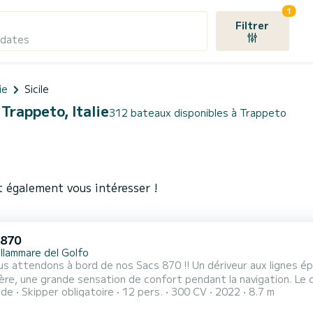
1
Filtrer
 dates
ie
Sicile
Trappeto, Italie
312 bateaux disponibles à Trappeto
 également vous intéresser !
 870
llammare del Golfo
 bord de nos Sacs 870 !! Un dériveur aux lignes épurées et élégantes qui garantit, grâce à la quille
ne grande sensation de confort pendant la navigation. Le cœur sportif de sa Suzuki 300 ch vous séduira par ses
ide
Skipper obligatoire
12 pers.
300 CV
2022
8.7 m
leines d'adrénaline. Les finitions embarquées de haut niveau et les grands bains de soleil vous feront