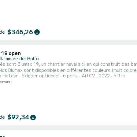
$346,26
 de
 19 open
llammare del Golfo
és sont Blumax 19, un chantier naval sicilien qui construit des
 Nos Blumax sont disponibles en différentes couleurs (multicolore : 
à moteur
Skipper optionnel
6 pers.
40 CV
2022
5.9 m
référé de nos clients. • Le bateau a une grande terrasse avant 
ermis
 centre et un canapé arrière confortable pouvant accueillir jusqu
$92,34
 de