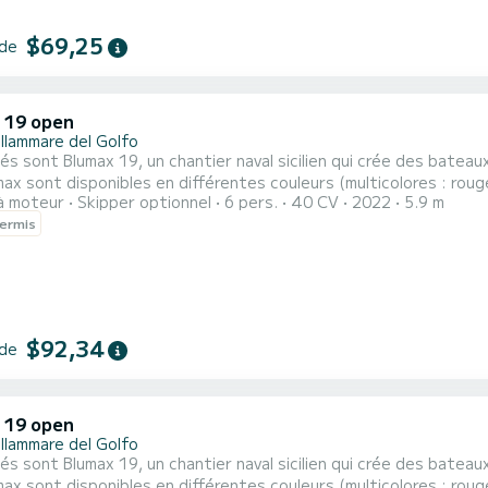
$69,25
 de
 19 open
llammare del Golfo
és sont Blumax 19, un chantier naval sicilien qui crée des batea
ax sont disponibles en différentes couleurs (multicolores : rouge, 
à moteur
Skipper optionnel
6 pers.
40 CV
2022
5.9 m
se d'une grande proue de bain de soleil avec 2 des coussins de tête, un siège de
ermis
 confortable situé au centre et un canapé confortable à l'arrière
$92,34
 de
 19 open
llammare del Golfo
és sont Blumax 19, un chantier naval sicilien qui crée des batea
ax sont disponibles en différentes couleurs (multicolores : rouge, 