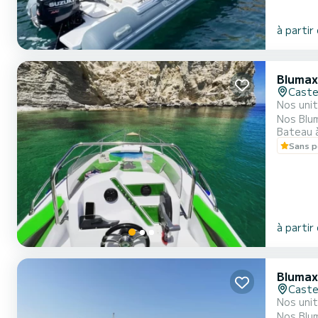
à partir
Blumax
Caste
Nos unit
Nos Blum
Bateau 
préférés de nos clients. •Le bateau dispo
Sans p
conduite
à partir
Blumax
Caste
Nos unit
Nos Blum