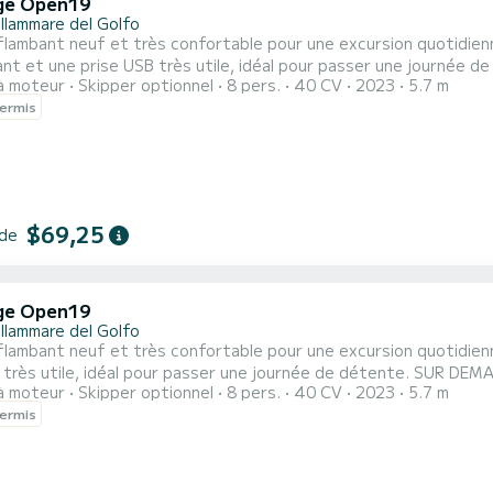
ge Open19
llammare del Golfo
lambant neuf et très confortable pour une excursion quotidienn
ant et une prise USB très utile, idéal pour passer une journée
à moteur
Skipper optionnel
8 pers.
40 CV
2023
5.7 m
RÉFRIGÉRÉE ET DES MASQUES AVEC TUBA
ermis
$69,25
 de
ge Open19
llammare del Golfo
lambant neuf et très confortable pour une excursion quotidienn
s très utile, idéal pour passer une journée de détente. SUR D
à moteur
Skipper optionnel
8 pers.
40 CV
2023
5.7 m
SQUES AVEC TUBA
ermis