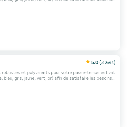
 pouvant accueillir un maximum de 3 pe...
5.0
(3 avis)
ux robustes et polyvalents pour votre passe-temps estival.
bleu, gris, jaune, vert, or) afin de satisfaire les besoins
 pouvant accueillir un maximum de 3 pe...