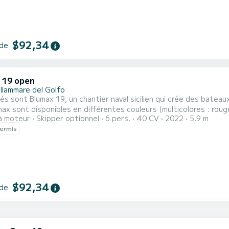
$92,34
 de
 19 open
llammare del Golfo
és sont Blumax 19, un chantier naval sicilien qui crée des batea
ax sont disponibles en différentes couleurs (multicolores : rouge, 
à moteur
Skipper optionnel
6 pers.
40 CV
2022
5.9 m
se d'une grande proue de bain de soleil avec 2 des coussins de tête, un siège de
ermis
 confortable situé au centre et un canapé confortable à l'arrière
$92,34
 de