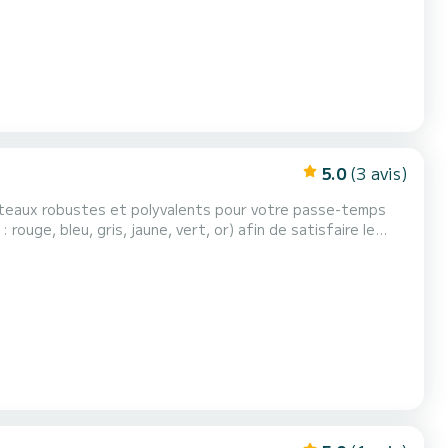
5.0
(3 avis)
 bateaux robustes et polyvalents pour votre passe-temps
rouge, bleu, gris, jaune, vert, or) afin de satisfaire le
avec 2 coussins de tête, un siège de conduite confortable
'à 3 personnes. Il dispose également...