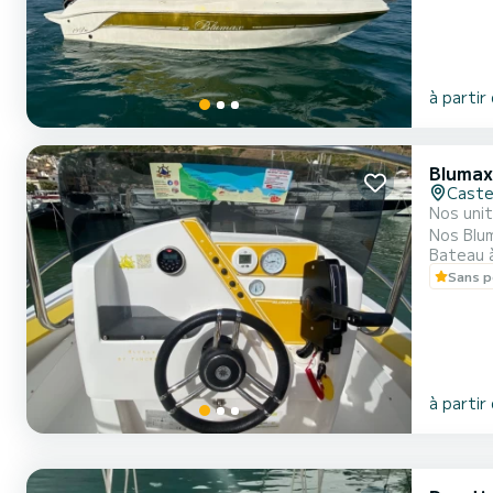
à partir
Blumax
Caste
Nos unit
Nos Blum
Bateau 
préférés de nos clients. •Le bateau dispo
Sans p
conduite
à partir