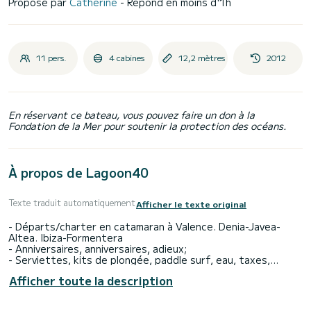
Proposé par
Catherine
- Répond en moins d'1h
11 pers.
4 cabines
12,2 mètres
2012
En réservant ce bateau, vous pouvez faire un don à la
Fondation de la Mer pour soutenir la protection des océans.
À propos de Lagoon40
Texte traduit automatiquement
Afficher le texte original
- Départs/charter en catamaran à Valence. Denia-Javea-
Altea. Ibiza-Formentera
- Anniversaires, anniversaires, adieux;
- Serviettes, kits de plongée, paddle surf, eau, taxes,
vaisselle - toujours inclus;
Afficher toute la description
- 11 invités;
- 9 heures/5 heures/5 heures avec coucher de soleil;