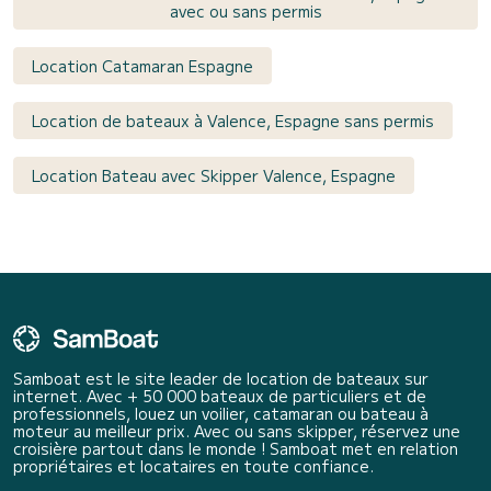
avec ou sans permis
Location Catamaran Espagne
Location de bateaux à Valence, Espagne sans permis
Location Bateau avec Skipper Valence, Espagne
Samboat est le site leader de location de bateaux sur
internet. Avec + 50 000 bateaux de particuliers et de
professionnels, louez un voilier, catamaran ou bateau à
moteur au meilleur prix. Avec ou sans skipper, réservez une
croisière partout dans le monde ! Samboat met en relation
propriétaires et locataires en toute confiance.