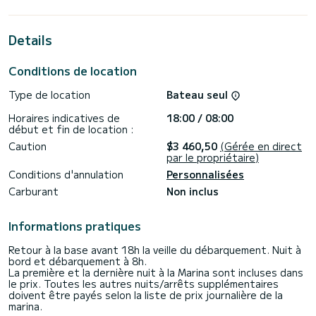
sera votre meilleur allié pour passer des vacances
extraordinaires sur l'eau près de Portisco.
Details
Pour votre confort, Libra dispose de 2 avec douche
Ce bateau est équipé d'une grand-voile entièrement lattée
Conditions de location
et d'un génois sur enrouleur. Il dispose des équipements
suivants : Pilote automatique, Haut-parleurs, Douche arrière.
Type de location
Bateau seul
Si vous avez des questions sur le navire ou le conditions de
Horaires indicatives de
18:00 / 08:00
location, vous pouvez envoyer un message via la plateforme
début et fin de location :
Samboat. Un consultant SamBoat répondra à votre question
Caution
$3 460,50
(Gérée en direct
par le propriétaire)
Conditions d'annulation
Personnalisées
Carburant
Non inclus
Informations pratiques
Retour à la base avant 18h la veille du débarquement. Nuit à
bord et débarquement à 8h.
La première et la dernière nuit à la Marina sont incluses dans
le prix. Toutes les autres nuits/arrêts supplémentaires
doivent être payés selon la liste de prix journalière de la
marina.