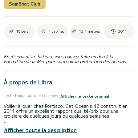
SamBoat Club
10 pers.
4 cabines
13,1 mètres
2011
En réservant ce bateau, vous pouvez faire un don à la
Fondation de la Mer pour soutenir la protection des océans.
À propos de Libra
Texte traduit automatiquement
Afficher le texte original
Voilier à louer chez Portisco. Cet Oceanis 43 construit en
2011 offre un excellent rapport qualité/prix pour une
croisière de quelques jours ou quelques semaines.
Le bateau dispose de 4 cabines avec tout confort et une
Afficher toute la description
capacité d'embarquement de 10 personnes. D'une longueur
totale de 13 mètres et d'une puissance de 54 chevaux, il