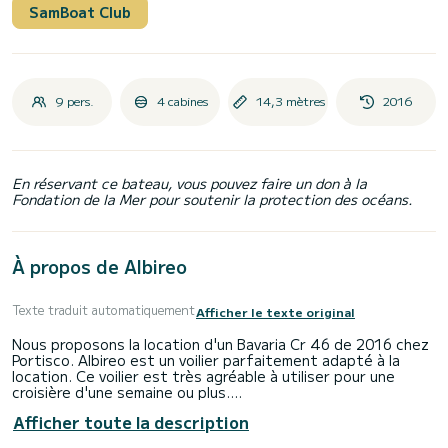
SamBoat Club
9 pers.
4 cabines
14,3 mètres
2016
En réservant ce bateau, vous pouvez faire un don à la
Fondation de la Mer pour soutenir la protection des océans.
À propos de Albireo
Texte traduit automatiquement
Afficher le texte original
Nous proposons la location d'un Bavaria Cr 46 de 2016 chez
Portisco. Albireo est un voilier parfaitement adapté à la
location. Ce voilier est très agréable à utiliser pour une
croisière d'une semaine ou plus.
Afficher toute la description
Le bateau dispose de 4 cabines confortables et d'une
capacité de bateau de 9 personnes. D'une longueur totale