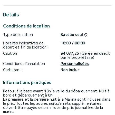
de 14 mètres, il sera votre meilleur allié pour passer des
vacances extraordinaires sur l'eau autour de Portisco
Details
Pour votre confort, Albireo en dispose de 3 avec douche<
br> < br> Ce bateau est équipé d'une grand-voile sur
enrouleur et d'un génois sur enrouleur. Il dispose des
Conditions de location
équipements suivants : Pilote automatique, Propulseur
d'étrave, Haut-parleurs, USB, Douche arrière .
Type de location
Bateau seul
Si vous avez des questions sur le bateau ou les conditions
Horaires indicatives de
18:00 / 08:00
de location, vous pouvez envoyer un message via la
début et fin de location :
plateforme Samboat. Un consultant SamBoat répondra à
Caution
$4 037,25
(Gérée en direct
par le propriétaire)
Conditions d'annulation
Personnalisées
Carburant
Non inclus
Informations pratiques
Retour à la base avant 18h la veille du débarquement. Nuit à
bord et débarquement à 8h.
La première et la dernière nuit à la Marina sont incluses dans
le prix. Toutes les autres nuits/arrêts supplémentaires
doivent être payés selon la liste de prix journalière de la
marina.