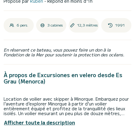
Proposé par
Ruben
- Répond en moins d'1h
6 pers.
3 cabines
12,3 mètres
1991
En réservant ce bateau, vous pouvez faire un don à la
Fondation de la Mer pour soutenir la protection des océans.
À propos de Excursiones en velero desde Es
Grau (Menorca)
Location de voilier avec skipper à Minorque. Embarquez pour
l'aventure d'explorer Minorque à partir d'un voilier
entièrement équipé et profitez de la tranquillité des lieux
isolés. Un voilier mesurant un peu plus de douze mètres,
classique au charme vintage et doté d'un espace
Afficher toute la description
confortable pour transporter huit personnes.
Rubén, skipper expérimenté, offre aux passagers la