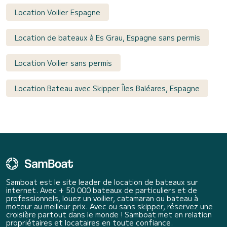
Location Voilier Espagne
Location de bateaux à Es Grau, Espagne sans permis
Location Voilier sans permis
Location Bateau avec Skipper Îles Baléares, Espagne
Samboat est le site leader de location de bateaux sur
internet. Avec + 50 000 bateaux de particuliers et de
professionnels, louez un voilier, catamaran ou bateau à
moteur au meilleur prix. Avec ou sans skipper, réservez une
croisière partout dans le monde ! Samboat met en relation
propriétaires et locataires en toute confiance.