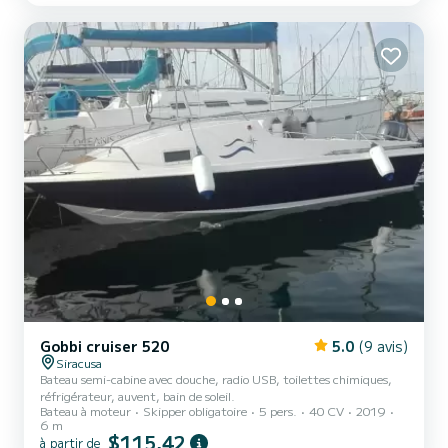
équipements suivants : TV, Haut-parleurs extérieurs,
Dessalinisateur, Climatisation, Plateforme de bain . Nous vous
invitons à nous faire une demande directement sur la pla...
Gobbi cruiser 520
5.0
(9 avis)
Siracusa
Bateau semi-cabine avec douche, radio USB, toilettes chimiques,
réfrigérateur, auvent, bain de soleil.
Bateau à moteur
Skipper obligatoire
5 pers.
40 CV
2019
6 m
$115,42
à partir de