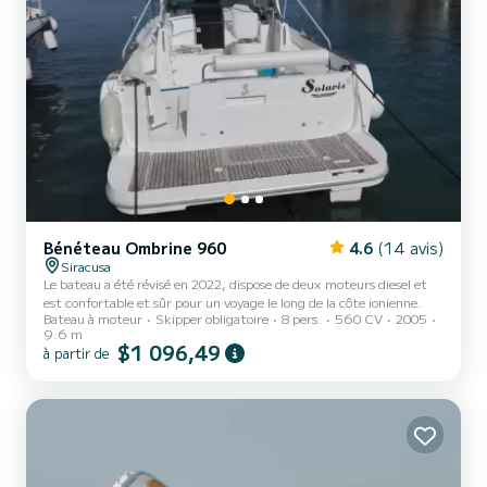
Bénéteau Ombrine 960
4.6
(14 avis)
Siracusa
Le bateau a été révisé en 2022, dispose de deux moteurs diesel et
est confortable et sûr pour un voyage le long de la côte ionienne.
Bateau à moteur
Skipper obligatoire
8 pers.
560 CV
2005
9.6 m
$1 096,49
à partir de