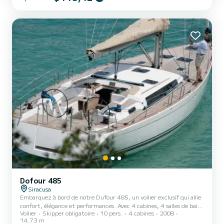
Dofour 485
Siracusa
Embarquez à bord de notre Dufour 485, un voilier exclusif qui allie
confort, élégance et performances. Avec 4 cabines, 4 salles de bain,
Voilier
Skipper obligatoire
10 pers.
4 cabines
2008
de grands espaces bains de soleil et des finitions en teck, il est
14.73 m
parfait pour vivre une expérience unique entre détente, mer