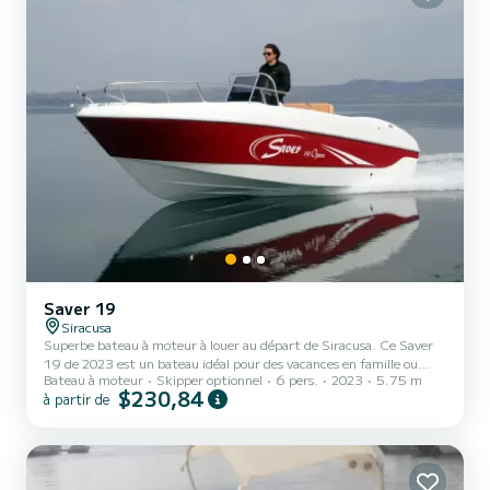
Saver 19
Siracusa
Superbe bateau à moteur à louer au départ de Siracusa. Ce Saver
19 de 2023 est un bateau idéal pour des vacances en famille ou
Bateau à moteur
Skipper optionnel
6 pers.
2023
5.75 m
entre amis. Vous êtes assuré de passer une journée ou une semaine
$230,84
à partir de
d'exception sur ce bateau d'une longueur de 6 mètres. Sa capacité
d'embarcation est de 6 personnes. N'hésitez pas à nous contacter
pour toute demande devis, vous serez accompagné par un expert
SamBoat dans votre projet de vacances.