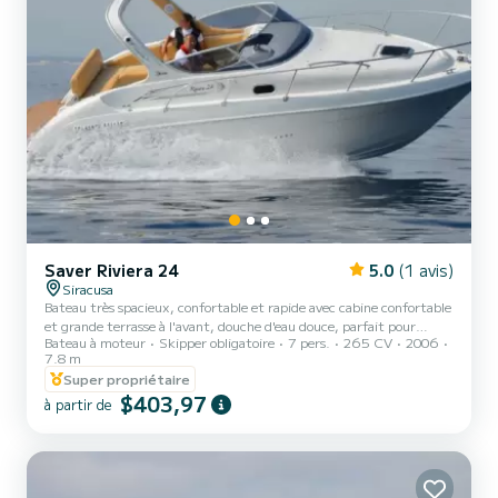
Saver Riviera 24
5.0
(1 avis)
Siracusa
Bateau très spacieux, confortable et rapide avec cabine confortable
et grande terrasse à l'avant, douche d'eau douce, parfait pour
Bateau à moteur
Skipper obligatoire
7 pers.
265 CV
2006
profiter de la beauté de la mer de Syracuse, profiter de ses eaux
7.8 m
cristallines, être embrassé par le soleil doucement bercé par les
Super propriétaire
vagues .
$403,97
à partir de