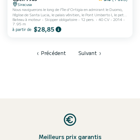
Siracusa
Nous naviguerons le long de l'île d'Ortigia en admirant le Duomo,
l'église de Santa Lucia, le palais vénitien, le Pont Umberto I, le petit
Bateau à moteur
Skipper obligatoire
12 pers.
40 CV
2014
port, l'ancienne prison des Bourbons, les murs d'Espagne, le front
7.95 m
de mer de Levante, Forte Vigliera, le château de Maniace, la Fonte
$28,85
à partir de
Aretusa, le Lungomare Alfeo et la Porta Marina. Nous continuerons
à découvrir les grottes marines. Nous entrerons dans ces ravins de la
côte pour admirer des stalactites, des stalagmites, des fleurs de
corail et de nombreuses f...
‹
Précédent
Suivant
›
Meilleurs prix garantis