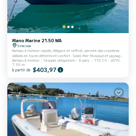
Mano Marine 21.50 WA
Siracusa
Bateau à moteur rapide, élégant et raffiné, permet des croisières
idéales en toute détente et confort. Soleil Mer Musique et paysages
Bateau à moteur
Skipper obligatoire
6 pers.
115 CV
2019
à couper le souffle!
7.55 m
$403,97
à partir de